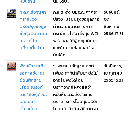
หมื่นล้าน
นั้น ได้ข ...
ก.ล.ต.สั่ง'ณุศา
ก.ล.ต. สั่ง 'บมจ.ณุศาศิริ'
วันจันทร์,
ศิริ' ชี้แจง-
ชี้แจง-ปรับปรุงข้อมูลการ
07
ปรับปรุงข้อมูล
คำนวณขนาดรายการ
สิงหาคม
ซื้อหุ้น'วินด์ เอน
กรณีการได้มาซึ่งหุ้น WEH
2566 17:51
เนอร์ยี่ โฮ
พร้อมขอให้ผู้ลงทุนศึกษา
ลดิ้ง'หมื่นล้าน
และติดตามข้อมูลอย่าง
ใกล้ชิด
ฟ้องนัว 9 คดี-
“…พยานหลักฐานโจทก์
วันอังคาร,
รอศาลชี้ขาด!
เพียงเท่าที่นำสืบมา จึงไม่
18 ตุลาคม
ย้อนศึกสาย
อาจรับฟังได้โดย
2565 15:31
เลือด‘ณรงค์
ปราศจากข้อสงสัยว่า
เดช’ ชิงหุ้น‘วินด์
หนังสือแต่งตั้งตัวแทน
เอนเนอร์
ตราสารการโอนหุ้นบริษัท
ยี่ฯ’หมื่นล.
โกลเด้น มิวสิค ลิมิเต็ด จำ
...