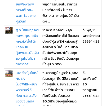
ยกฟ้อง‘ณพ
พฤติการณ์อันไม่สมควร
ณรงค์เดช-
ของจำเลยที่ 7 ในการ
พวก’ โอนขาย
พิจารณาขายหุ้นบริษัทวิน
หุ้นวินด์
ด์ฯ ...
สู้ 6 ปีชนะทุกคดี!
‘ณพ ณรงค์เดช-คุณ
วันพุธ, 15
‘ณพ-คุณหญิง
หญิงกอแก้ว’ ตั้งโต๊ะแถลง
พฤศจิกายน
กอแก้ว’ตั้งโต๊ะ
ปมคดีหุ้น WEH หลังต่อสู้
2566 14:28
แถลงปม
คดีนาน 6 ปีเต็ม ก่อนศาล
หุ้นWEH-ยันเงิน
ชั้นต้นพิพากษาให้ชนะทุก
ลงทุนไม่ได้มา
คดี พร้อมยืนยันเงินลงทุน
จาก‘กงสี’
ซื้อหุ้น 6,000 ...
เปิดชื่อ'หุ้นใหญ่'
"...ปรากฏข้อมูลว่า บุคคล
วัน
NUSA
ในตระกูล ‘กิตติอิสรานนท์’
พฤหัสบดี,
โยง'WEH-ธนา
ที่ถือหุ้นใน บริษัท ธนา พาว
20
พาวเวอร์ วัน'
เวอร์ วัน จำกัด (TONE)
กรกฎาคม
ก่อน'ก.ล.ต.'สั่ง
คิดเป็นสัดส่วนรวม
2566 14:24
แจงข้อมูลดีล
90.08% ของหุ้นทั้งหมด