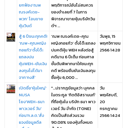
ยกฟ้อง‘ณพ
พฤติการณ์อันไม่สมควร
ณรงค์เดช-
ของจำเลยที่ 7 ในการ
พวก’ โอนขาย
พิจารณาขายหุ้นบริษัทวิน
หุ้นวินด์
ด์ฯ ...
สู้ 6 ปีชนะทุกคดี!
‘ณพ ณรงค์เดช-คุณ
วันพุธ, 15
‘ณพ-คุณหญิง
หญิงกอแก้ว’ ตั้งโต๊ะแถลง
พฤศจิกายน
กอแก้ว’ตั้งโต๊ะ
ปมคดีหุ้น WEH หลังต่อสู้
2566 14:28
แถลงปม
คดีนาน 6 ปีเต็ม ก่อนศาล
หุ้นWEH-ยันเงิน
ชั้นต้นพิพากษาให้ชนะทุก
ลงทุนไม่ได้มา
คดี พร้อมยืนยันเงินลงทุน
จาก‘กงสี’
ซื้อหุ้น 6,000 ...
เปิดชื่อ'หุ้นใหญ่'
"...ปรากฏข้อมูลว่า บุคคล
วัน
NUSA
ในตระกูล ‘กิตติอิสรานนท์’
พฤหัสบดี,
โยง'WEH-ธนา
ที่ถือหุ้นใน บริษัท ธนา พาว
20
พาวเวอร์ วัน'
เวอร์ วัน จำกัด (TONE)
กรกฎาคม
ก่อน'ก.ล.ต.'สั่ง
คิดเป็นสัดส่วนรวม
2566 14:24
แจงข้อมูลดีล
90.08% ของหุ้นทั้งหมด