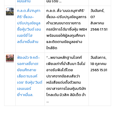
หมื่นล้าน
นั้น ได้ข ...
ก.ล.ต.สั่ง'ณุศา
ก.ล.ต. สั่ง 'บมจ.ณุศาศิริ'
วันจันทร์,
ศิริ' ชี้แจง-
ชี้แจง-ปรับปรุงข้อมูลการ
07
ปรับปรุงข้อมูล
คำนวณขนาดรายการ
สิงหาคม
ซื้อหุ้น'วินด์ เอน
กรณีการได้มาซึ่งหุ้น WEH
2566 17:51
เนอร์ยี่ โฮ
พร้อมขอให้ผู้ลงทุนศึกษา
ลดิ้ง'หมื่นล้าน
และติดตามข้อมูลอย่าง
ใกล้ชิด
ฟ้องนัว 9 คดี-
“…พยานหลักฐานโจทก์
วันอังคาร,
รอศาลชี้ขาด!
เพียงเท่าที่นำสืบมา จึงไม่
18 ตุลาคม
ย้อนศึกสาย
อาจรับฟังได้โดย
2565 15:31
เลือด‘ณรงค์
ปราศจากข้อสงสัยว่า
เดช’ ชิงหุ้น‘วินด์
หนังสือแต่งตั้งตัวแทน
เอนเนอร์
ตราสารการโอนหุ้นบริษัท
ยี่ฯ’หมื่นล.
โกลเด้น มิวสิค ลิมิเต็ด จำ
...