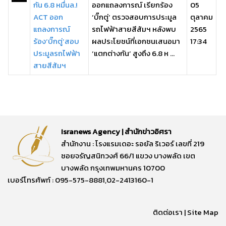
กัน 6.8 หมื่นล.!
ออกแถลงการณ์ เรียกร้อง
05
ACT ออก
‘บิ๊กตู่’ ตรวจสอบการประมูล
ตุลาคม
แถลงการณ์
รถไฟฟ้าสายสีส้มฯ หลังพบ
2565
ร้อง‘บิ๊กตู่’สอบ
ผลประโยชน์ที่เอกชนเสนอมา
17:34
ประมูลรถไฟฟ้า
‘แตกต่างกัน’ สูงถึง 6.8 ห ...
สายสีส้มฯ
Isranews Agency | สำนักข่าวอิศรา
สำนักงาน : โรงแรมเดอะ รอยัล ริเวอร์ เลขที่ 219
ซอยจรัญสนิทวงศ์ 66/1 แขวง บางพลัด เขต
บางพลัด กรุงเทพมหานคร 10700
เบอร์โทรศัพท์ : 095-575-8881,02-2413160-1
ติดต่อเรา
|
Site Map