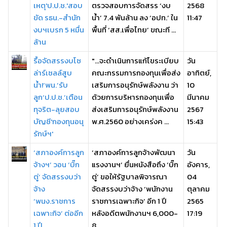
เหตุ'ป.ป.ช.'สอบ
ตรวจสอบการจัดสรร ‘งบ
2568
ขัด รธน.-สำนัก
น้ำ’ 7.4 พันล้าน ลง ‘อปท.’ ใน
11:47
งบฯเบรก 5 หมื่น
พื้นที่ ‘สส.เพื่อไทย’ ขณะที ...
ล้าน
รื้อจัดสรรงบโซ
"...จะดำเนินการแก้ไขระเบียบ
วัน
ล่าร์เซลล์สูบ
คณะกรรมการกองทุนเพื่อส่ง
อาทิตย์,
น้ำ!‘พน.’รับ
เสริมการอนุรักษ์พลังงาน ว่า
10
ลูก‘ป.ป.ช.’เตือน
ด้วยการบริหารกองทุนเพื่อ
มีนาคม
ทุจริต-ลุยสอบ
ส่งเสริมการอนุรักษ์พลังงาน
2567
บัญชี'กองทุนอนุ
พ.ศ.2560 อย่างเคร่งค ...
15:43
รักษ์ฯ'
‘สภาองค์การลูก
‘สภาองค์การลูกจ้างพัฒนา
วัน
จ้างฯ’ วอน ‘บิ๊ก
แรงงานฯ’ ยื่นหนังสือถึง ‘บิ๊ก
อังคาร,
ตู่’ จัดสรรงบว่า
ตู่’ ขอให้รัฐบาลพิจารณา
04
จ้าง
จัดสรรงบว่าจ้าง ‘พนักงาน
ตุลาคม
‘พนง.ราชการ
ราชการเฉพาะกิจ’ อีก 1 ปี
2565
เฉพาะกิจ’ ต่ออีก
หลังอดีตพนักงานฯ 6,000-
17:19
1 ปี
8, ...