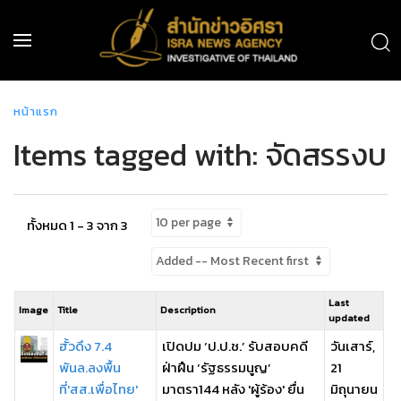
หน้าแรก
Items tagged with: จัดสรรงบ
ทั้งหมด 1 - 3 จาก 3
Last
Image
Title
Description
updated
ฮั้วดึง 7.4
เปิดปม ‘ป.ป.ช.’ รับสอบคดี
วันเสาร์,
พันล.ลงพื้น
ฝ่าฝืน ‘รัฐธรรมนูญ’
21
ที่'สส.เพื่อไทย'
มาตรา144 หลัง 'ผู้ร้อง' ยื่น
มิถุนายน