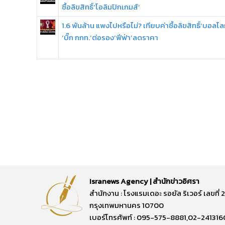
ซื้อลิขสิทธิ์‘โอลิมปิกเกมส์’
1.6 พันล้าน แพงไปหรือไม่? เทียบค่าซื้อลิขสิทธิ์‘บอลโล
‘บิ๊ก กกท.’ต่อรอง‘ฟีฟ่า’ลดราคา
Isranews Agency | สำนักข่าวอิศรา
สำนักงาน : โรงแรมเดอะ รอยัล ริเวอร์ เลขท
กรุงเทพมหานคร 10700
เบอร์โทรศัพท์ : 095-575-8881,02-241316