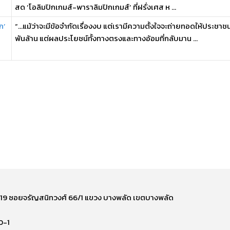
สด ‘โอลิมปิกเกมส์-พาราลิมปิกเกมส์’ ที่ฝรั่งเศส ห ...
ก’
“…แม้ว่าจะมีข้อจำกัดเรื่องงบ แต่เรามีความตั้งใจจะถ่ายทอดให้ประชาชน
พันล้าน แต่ผลประโยชน์ทั้งทางตรงและทางอ้อมที่กลับมาน ...
ี่ 219 ซอยจรัญสนิทวงศ์ 66/1 แขวง บางพลัด เขตบางพลัด
0-1