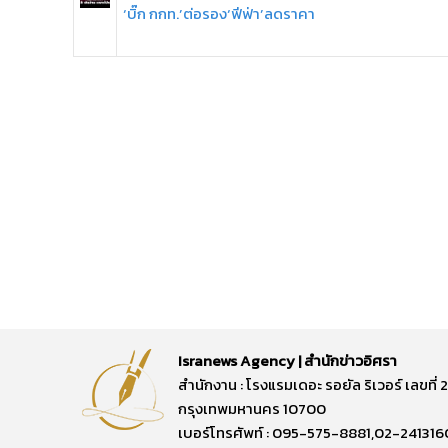
‘บิ๊ก กกท.’ต่อรอง‘ฟีฟ่า’ลดราคา
Isranews Agency | สำนักข่าวอิศรา
สำนักงาน : โรงแรมเดอะ รอยัล ริเวอร์ เลขท
กรุงเทพมหานคร 10700
เบอร์โทรศัพท์ : 095-575-8881,02-241316