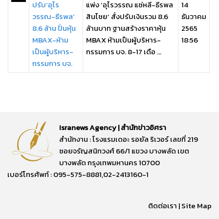
ปรับ‘อุไร
แพ่ง ‘อุไรวรรณ แซ่หลี-ธีรพล
14
วรรณ-ธีรพล’
สินไชย’ สั่งปรับเงินรวม 8.6
ธันวาคม
8.6 ล้าน ปั่นหุ้น
ล้านบาท ฐานสร้างราคาหุ้น
2565
MBAX-ห้าม
MBAX ห้ามเป็นผู้บริหาร-
18:56
เป็นผู้บริหาร-
กรรมการ บจ. 8-17 เดือ ...
กรรมการ บจ.
Isranews Agency | สำนักข่าวอิศรา
สำนักงาน : โรงแรมเดอะ รอยัล ริเวอร์ เลขที่ 219
ซอยจรัญสนิทวงศ์ 66/1 แขวง บางพลัด เขต
บางพลัด กรุงเทพมหานคร 10700
เบอร์โทรศัพท์ : 095-575-8881,02-2413160-1
ติดต่อเรา
|
Site Map