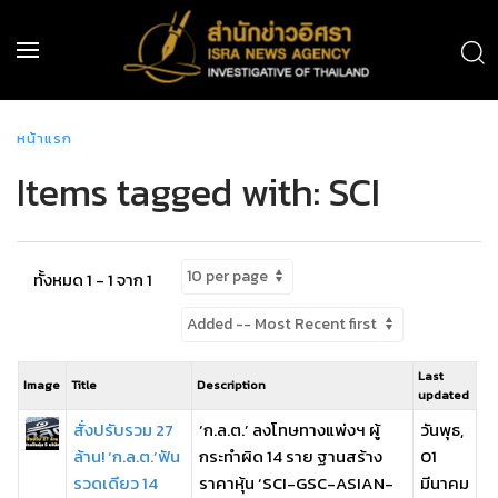
หน้าแรก
Items tagged with: SCI
ทั้งหมด 1 - 1 จาก 1
Last
Image
Title
Description
updated
สั่งปรับรวม 27
‘ก.ล.ต.’ ลงโทษทางแพ่งฯ ผู้
วันพุธ,
ล้าน! ‘ก.ล.ต.’ฟัน
กระทำผิด 14 ราย ฐานสร้าง
01
รวดเดียว 14
ราคาหุ้น ‘SCI-GSC-ASIAN-
มีนาคม