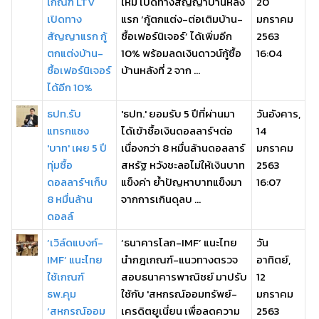
เกณฑ์ LTV
ใหม่ เปิดทางสัญญาบ้านหลัง
20
เปิดทาง
แรก ‘กู้ตกแต่ง-ต่อเติมบ้าน-
มกราคม
สัญญาแรก กู้
ซื้อเฟอร์นิเจอร์’ ได้เพิ่มอีก
2563
ตกแต่งบ้าน-
10% พร้อมลดเงินดาวน์กู้ซื้อ
16:04
ซื้อเฟอร์นิเจอร์
บ้านหลังที่ 2 จาก ...
ได้อีก 10%
ธปท.รับ
'ธปท.' ยอมรับ 5 ปีที่ผ่านมา
วันอังคาร,
แทรกแซง
ได้เข้าซื้อเงินดอลลาร์ฯต่อ
14
'บาท' เผย 5 ปี
เนื่องกว่า 8 หมื่นล้านดอลลาร์
มกราคม
ทุ่มซื้อ
สหรัฐ หวังชะลอไม่ให้เงินบาท
2563
ดอลลาร์ฯเก็บ
แข็งค่า ย้ำปัญหาบาทแข็งมา
16:07
8 หมื่นล้าน
จากการเกินดุลบ ...
ดอลล์
‘เวิล์ดแบงก์-
‘ธนาคารโลก-IMF’ แนะไทย
วัน
IMF’ แนะไทย
นำกฎเกณฑ์-แนวทางตรวจ
อาทิตย์,
ใช้เกณฑ์
สอบธนาคารพาณิชย์ มาปรับ
12
ธพ.คุม
ใช้กับ 'สหกรณ์ออมทรัพย์-
มกราคม
‘สหกรณ์ออม
เครดิตยูเนี่ยน เพื่อลดความ
2563