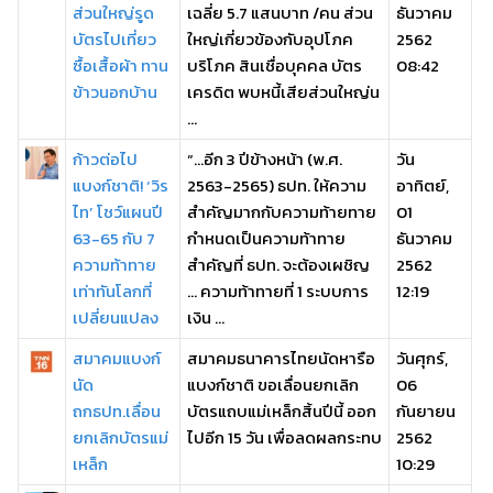
ส่วนใหญ่รูด
เฉลี่ย 5.7 แสนบาท /คน ส่วน
ธันวาคม
บัตรไปเที่ยว
ใหญ่เกี่ยวข้องกับอุปโภค
2562
ซื้อเสื้อผ้า ทาน
บริโภค สินเชื่อบุคคล บัตร
08:42
ข้าวนอกบ้าน
เครดิต พบหนี้เสียส่วนใหญ่น
...
ก้าวต่อไป
“...อีก 3 ปีข้างหน้า (พ.ศ.
วัน
แบงก์ชาติ! ‘วิร
2563-2565) ธปท. ให้ความ
อาทิตย์,
ไท’ โชว์แผนปี
สำคัญมากกับความท้ายทาย
01
63-65 กับ 7
กำหนดเป็นความท้าทาย
ธันวาคม
ความท้าทาย
สำคัญที่ ธปท. จะต้องเผชิญ
2562
เท่าทันโลกที่
... ความท้าทายที่ 1 ระบบการ
12:19
เปลี่ยนแปลง
เงิน ...
สมาคมแบงก์
สมาคมธนาคารไทยนัดหารือ
วันศุกร์,
นัด
แบงก์ชาติ ขอเลื่อนยกเลิก
06
ถกธปท.เลื่อน
บัตรแถบแม่เหล็กสิ้นปีนี้ ออก
กันยายน
ยกเลิกบัตรแม่
ไปอีก 15 วัน เพื่อลดผลกระทบ
2562
เหล็ก
10:29