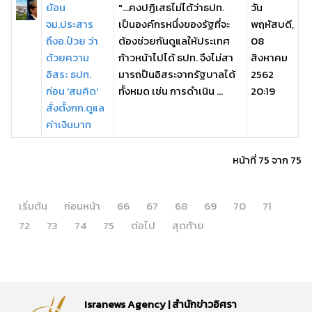
ย้อน
"...คงปฏิเสธไม่ได้ว่าธปท.
วัน
จม.ประสาร
เป็นองค์กรหนึ่งของรัฐที่จะ
พฤหัสบดี,
ถึงอ.ป๋วย ว่า
ต้องช่วยกันดูแลให้ประเทศ
08
ด้วยความ
ก้าวหน้าไปได้ ธปท. จึงไม่สา
สิงหาคม
อิสระ ธปท.
มารถป็นอิสระจากรัฐบาลได้
2562
ก่อน 'สมคิด'
ทั้งหมด เช่น การดำเนิน ...
20:19
สั่งตั้งกก.ดูแล
ค่าเงินบาท
หน้าที่ 75 จาก 75
เริ่มต้น
ก่อนหน้า
66
67
68
69
70
71
72
73
74
75
ต่อไป
สุดท้าย
Isranews Agency | สำนักข่าวอิศรา