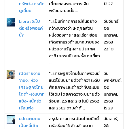
ทรัพย์-เครดิต
เสี่ยงของระบบการเงิน
12:27
ยูเนี่ยน’
พร้อมเสนอตั้ง ...
​Libra : จะไป
"...เป็นที่คาดการณ์กันอย่าง
วันจันทร์,
ต่อหรือพอแค่
กว้างขวางว่า เหตุผลส่วน
06
นี้?
หนึ่งของการ “สละเรือ” ย่อม
มกราคม
เกิดจากแรงต้านมากมายของ
2563
หน่วยงานรัฐหลายประเทศ
22:10
อาทิ เยอรมนีและฝรั่งเศสที่แถ
...
เปิดรายงาน
"...เศรษฐกิจไทยในภาพรวมมี
วัน
‘กนง.’ ห่วง
แนวโน้มขยายตัวต่ำกว่าระดับ
พฤหัสบดี,
เศรษฐกิจไทย
ศักยภาพและต่ำกว่าที่ประเมิน
02
โตต่ำ-เงินบาท
ไว้เดิม โดยคาดว่าจะขยายตัว
มกราคม
แข็ง-หนี้ครัว
ร้อยละ 2.5 และ 2.8 ในปี 2562
2563
เรือนพุ่ง
และ 2563 ตามลำดั ...
15:33
ธปท.เผยคน
สรุปสถานการณ์คนไทยมีหนี้
วันเสาร์,
เป็นหนี้เสีย
ครัวเรือน 13 ล้านล้านบาท
28