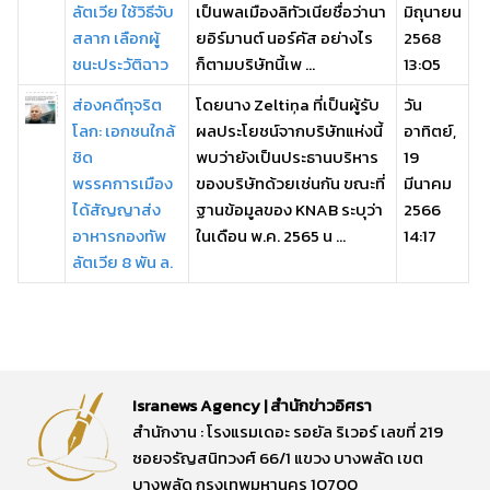
ลัตเวีย ใช้วิธีจับ
เป็นพลเมืองลิทัวเนียชื่อว่านา
มิถุนายน
สลาก เลือกผู้
ยอิร์มานต์ นอร์คัส อย่างไร
2568
ชนะประวัติฉาว
ก็ตามบริษัทนี้เพ ...
13:05
ส่องคดีทุจริต
โดยนาง Zeltiņa ที่เป็นผู้รับ
วัน
โลก: เอกชนใกล้
ผลประโยชน์จากบริษัทแห่งนี้
อาทิตย์,
ชิด
พบว่ายังเป็นประธานบริหาร
19
พรรคการเมือง
ของบริษัทด้วยเช่นกัน ขณะที่
มีนาคม
ได้สัญญาส่ง
ฐานข้อมูลของ KNAB ระบุว่า
2566
อาหารกองทัพ
ในเดือน พ.ค. 2565 น ...
14:17
ลัตเวีย 8 พัน ล.
Isranews Agency | สำนักข่าวอิศรา
สำนักงาน : โรงแรมเดอะ รอยัล ริเวอร์ เลขที่ 219
ซอยจรัญสนิทวงศ์ 66/1 แขวง บางพลัด เขต
บางพลัด กรุงเทพมหานคร 10700