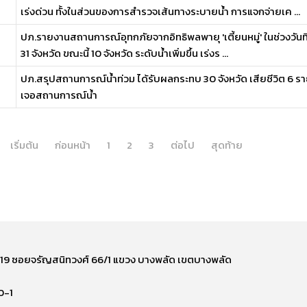
เร่งด่วน ทั้งในส่วนของการสำรวจเส้นทางระบายน้ำ การแจกจ่ายเค ...
ปภ.รายงานสถานการณ์อุทกภัยจากอิทธิพลพายุ 'เตี้ยนหมู่' ในช่วงวันที
31 จังหวัด ขณะนี้ 10 จังหวัด ระดับน้ำเพิ่มขึ้น เร่งร ...
ปภ.สรุปสถานการณ์น้ำท่วม ได้รับผลกระทบ 30 จังหวัด เสียชีวิต 6 รา
เจอสถานการณ์น้ำ
เริ่มต้น
ก่อนหน้า
1
2
3
ต่อไป
สุดท้าย
ี่ 219 ซอยจรัญสนิทวงศ์ 66/1 แขวง บางพลัด เขตบางพลัด
0-1