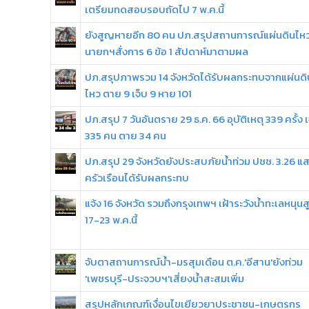
เตรียมทดสอบรอบถัดไป 7 พ.ค.นี้
ยังสูญหายอีก 80 คน ปภ.สรุปสถานการณ์แผ่นดินไห
นายกฯสั่งการ 6 ข้อ 1 สัปดาห์มาตามผล
ปภ.สรุปภาพรวม 14 จังหวัดได้รับผลกระทบจากแผ่นดิ
ไหว ตาย 9 เจ็บ 9 หาย 101
ปภ.สรุป 7 วันอันตราย 29 ธ.ค. 66 อุบัติเหตุ 339 ครั้ง เ
335 คน ตาย 34 คน
ปภ.สรุป 29 จังหวัดยังประสบภัยน้ำท่วม ปชช. 3.26 แ
ครัวเรือนได้รับผลกระทบ
แจ้ง 16 จังหวัด รวมถึงกรุงเทพฯ เฝ้าระวังน้ำทะเลหนุนส
17-23 พ.ค.นี้
จับตาสถานการณ์น้ำ-มรสุมเดือน ต.ค.'อีสาน'ยังท่วม
'เพชรบุรี-ประจวบฯ'เสี่ยงน้ำสะสมเพิ่ม
สรุปหลักเกณฑ์เงื่อนไขเยียวยาประชาชน-เกษตรกร