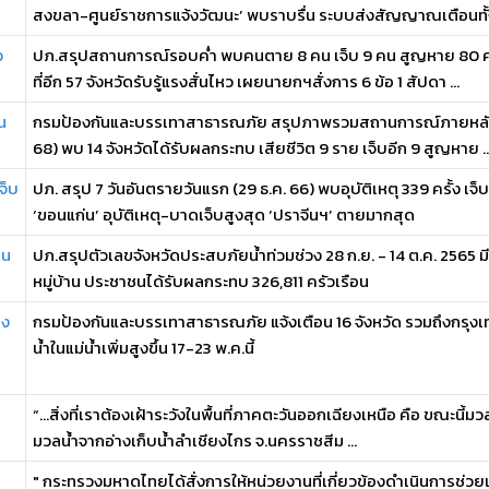
สงขลา-ศูนย์ราชการแจ้งวัฒนะ’ พบราบรื่น ระบบส่งสัญญาณเตือนทั้งข
ว
ปภ.สรุปสถานการณ์รอบค่ำ พบคนตาย 8 คน เจ็บ 9 คน สูญหาย 80 ค
ที่อีก 57 จังหวัดรับรู้แรงสั่นไหว เผยนายกฯสั่งการ 6 ข้อ 1 สัปดา ...
น
กรมป้องกันและบรรเทาสาธารณภัย สรุปภาพรวมสถานการณ์ภายหลังเกิ
68) พบ 14 จังหวัดได้รับผลกระทบ เสียชีวิต 9 ราย เจ็บอีก 9 สูญหาย ..
จ็บ
ปภ. สรุป 7 วันอันตรายวันแรก (29 ธ.ค. 66) พบอุบัติเหตุ 339 ครั้ง เจ
‘ขอนแก่น’ อุบัติเหตุ-บาดเจ็บสูงสุด ‘ปราจีนฯ’ ตายมากสุด
สน
ปภ.สรุปตัวเลขจังหวัดประสบภัยน้ำท่วมช่วง 28 ก.ย. - 14 ต.ค. 2565 มี
หมู่บ้าน ประชาชนได้รับผลกระทบ 326,811 ครัวเรือน
ูง
กรมป้องกันและบรรเทาสาธารณภัย แจ้งเตือน 16 จังหวัด รวมถึงกรุงเท
น้ำในแม่น้ำเพิ่มสูงขึ้น 17-23 พ.ค.นี้
“…สิ่งที่เราต้องเฝ้าระวังในพื้นที่ภาคตะวันออกเฉียงเหนือ คือ ขณะนี้มวลน้
มวลน้ำจากอ่างเก็บน้ำลำเชียงไกร จ.นครราชสีม ...
" กระทรวงมหาดไทยได้สั่งการให้หน่วยงานที่เกี่ยวข้องดำเนินการช่ว