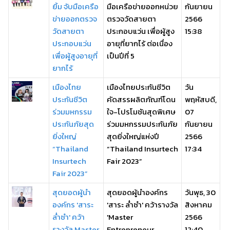
ยิ้ม จับมือเครือ
มือเครือข่ายออกหน่วย
กันยายน
ข่ายออกตรวจ
ตรวจวัดสายตา
2566
วัดสายตา
ประกอบแว่น เพื่อผู้สูง
15:38
ประกอบแว่น
อายุที่ยากไร้ ต่อเนื่อง
เพื่อผู้สูงอายุที่
เป็นปีที่ 5
ยากไร้
เมืองไทย
เมืองไทยประกันชีวิต
วัน
ประกันชีวิต
คัดสรรผลิตภัณฑ์โดน
พฤหัสบดี,
ร่วมมหกรรม
ใจ-โปรโมชันสุดพิเศษ
07
ประกันภัยสุด
ร่วมมหกรรมประกันภัย
กันยายน
ยิ่งใหญ่
สุดยิ่งใหญ่แห่งปี
2566
“Thailand
“Thailand Insurtech
17:34
Insurtech
Fair 2023”
Fair 2023”
สุดยอดผู้นำ
สุดยอดผู้นำองค์กร
วันพุธ, 30
องค์กร 'สาระ
'สาระ ล่ำซำ' คว้ารางวัล
สิงหาคม
ล่ำซำ' คว้า
'Master
2566
รางวัล Master
Entrepreneur
12:40