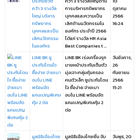
ประกันชีวิต
คว้า 3 รางวัลใหญ่ด้าน
10
คว้า 3 รางวัล
การบริหารทรัพยากร
ตุลาคม
ใหญ่ บริหาร
บุคคลและความเป็น
2566
ทรัพยากร
เลิศด้านนวัตกรรมใน
16:24
บุคคลและเป็น
องค์กร ประจำปี 2566
เลิศนวัตกรรม
ได้แก่ รางวัล HR Asia
ในองค์กร
Best Companies t ...
LINE BK ชู
LINE BK เร่งเครื่องรุก
วันอังคาร,
ประกันโดนใจ
นายหน้าประกันเต็มตัว
26
ซื้อง่าย จ่ายเบา
มุ่งเจาะกลุ่มคุ้มครอง
กันยายน
จบใน LINE
คนตัวเล็ก ชูประกันโดน
2566
พร้อมจัด
ใจ ซื้อง่าย จ่ายเบา
15:21
แคมเปญพิเศษ
จบใน LINE พร้อมจัด
คุ้ม 2 ต่อ
แคมเปญพิเศษคุ้ม 2
ต่อ
มูลนิธิเมืองไทย
มูลนิธิเมืองไทยยิ้ม จับ
วันพุธ, 20