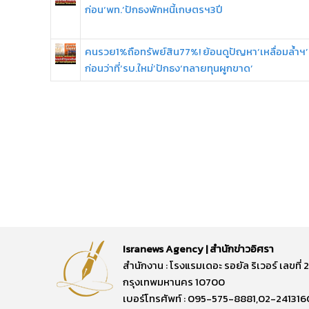
ก่อน‘พท.’ปักธงพักหนี้เกษตรฯ3ปี
คนรวย1%ถือทรัพย์สิน77%! ย้อนดูปัญหา‘เหลื่อมล้ำฯ’
ก่อนว่าที่‘รบ.ใหม่’ปักธง‘ทลายทุนผูกขาด’
Isranews Agency | สำนักข่าวอิศรา
สำนักงาน : โรงแรมเดอะ รอยัล ริเวอร์ เลขท
กรุงเทพมหานคร 10700
เบอร์โทรศัพท์ : 095-575-8881,02-241316