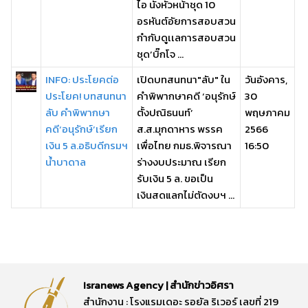
ไอ นั่งหัวหน้าชุด 10
อรหันต์อัยการสอบสวน
กำกับดูเเลการสอบสวน
ชุด’บิ๊กโจ ...
INFO: ประโยคต่อ
เปิดบทสนทนา"ลับ" ใน
วันอังคาร,
ประโยค! บทสนทนา
คำพิพากษาคดี ‘อนุรักษ์
30
ลับ คำพิพากษา
ตั้งปณิธนนท์’
พฤษภาคม
คดี‘อนุรักษ์’เรียก
ส.ส.มุกดาหาร พรรค
2566
เงิน 5 ล.อธิบดีกรมฯ
เพื่อไทย กมธ.พิจารณา
16:50
น้ำบาดาล
ร่างงบประมาณ เรียก
รับเงิน 5 ล. ขอเป็น
เงินสดแลกไม่ตัดงบฯ ...
Isranews Agency | สำนักข่าวอิศรา
สำนักงาน : โรงแรมเดอะ รอยัล ริเวอร์ เลขที่ 219