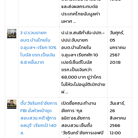
และส่งผลกระทบต่อ
ประเทศไทยนับมูลค่า
มหาศ ...
3 ป.รวบนายก
ป.ป.ช.สนธิกำลัง ปปท.-
วันศุกร์,
อบต.บ้านไทยใน
ปปป.จับนายก
05
จ.อุบลฯ-เรียก 10%
อบต.บ้านไทยใน
มกราคม
โบนัส ขรก.เป็นเงิน
จ.อุบลฯ เรียกหัก 10
2567
6.8 หมื่นบาท
เปอร์เซ็นต์โบนัส
20:18
ขรก.เป็นเงินกว่า
68,000 บาท ขู่ว่าใคร
ไม่ให้จะไม่อนุมัติเบิกจ่าย
ผ่ ...
ตั้ง‘วัชรินทร์’อัยการ
เปิดชื่อคณะทำงาน
วันเสาร์,
FBI นั่งหัวหน้าชุด
อัยการ ‘กุล
26
สอบสวน คดี‘ผู้การ
ธนิต’อธ.อัยการ
สิงหาคม
ชลบุรี’ เรียกเป้ 140
สอบสวน เซ็นตั้ง
2566
ล.
‘วัชรินทร์’อัยการเอฟบี
12:00