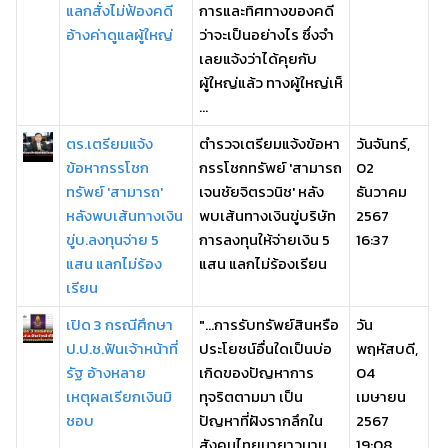
แลกสั่งไม่ฟ้องคดี
การและทิศทางของคดี
อ้างค่าดูแลผู้ใหญ่
ว่าจะเป็นอย่างไร ซึ่งจํา
เลยแจ้งว่าได้คุยกับ
ผู้ใหญ่แล้ว ทางผู้ใหญ่เห็
...
ตร.เตรียมแจ้ง
ตำรวจเตรียมแจ้งข้อหา
วันจันทร์,
ข้อหากรรโชก
กรรโชกทรัพย์ 'สามารถ
02
ทรัพย์ 'สามารถ'
เจนชัยจิตรวนิช' หลัง
ธันวาคม
หลังพบเส้นทางเงิน
พบเส้นทางเงินขู่บริษัท
2567
ขู่บ.ลงทุนจ่าย 5
การลงทุนให้จ่ายเงิน 5
16:37
แสน แลกไม่ร้อง
แสน แลกไม่ร้องเรียน
เรียน
เปิด 3 กรณีศึกษา
"...การรับทรัพย์สินหรือ
วัน
ป.ป.ช.ฟันเจ้าหน้าที่
ประโยชน์อื่นใดเป็นบ่อ
พฤหัสบดี,
รัฐ อ้างหลาย
เกิดของปัญหาการ
04
เหตุผลเรียกเงินมิ
ทุจริตตามมา เป็น
เมษายน
ชอบ
ปัญหาที่ฝังรากลึกใน
2567
สังคมไทยมายาวนาน
19:08