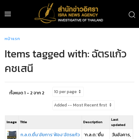
หน้าแรก
Items tagged with: ฉัตรแก้ว
คชเสนี
ทั้งหมด 1 - 2 จาก 2
Last
Image
Title
Description
updated
ก.ล.ต.ยื่น‘อัยการ’ฟ้อง‘ฉัตรแก้ว
‘ก.ล.ต.’ยื่น
วันอังคาร,