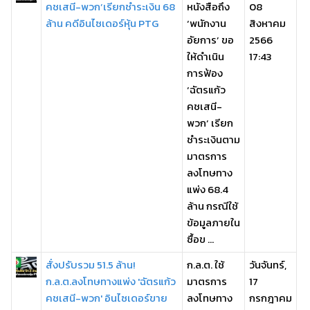
คชเสนี-พวก’เรียกชำระเงิน 68
หนังสือถึง
08
ล้าน คดีอินไซเดอร์หุ้น PTG
‘พนักงาน
สิงหาคม
อัยการ’ ขอ
2566
ให้ดำเนิน
17:43
การฟ้อง
‘ฉัตรแก้ว
คชเสนี-
พวก’ เรียก
ชำระเงินตาม
มาตรการ
ลงโทษทาง
แพ่ง 68.4
ล้าน กรณีใช้
ข้อมูลภายใน
ซื้อข ...
สั่งปรับรวม 51.5 ล้าน!
ก.ล.ต. ใช้
วันจันทร์,
ก.ล.ต.ลงโทษทางแพ่ง 'ฉัตรแก้ว
มาตรการ
17
คชเสนี-พวก' อินไซเดอร์ขาย
ลงโทษทาง
กรกฎาคม