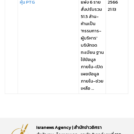
หุ้น PTG
แพ่ง 6 ราย
2566
สั่งปรับรวม
21:13
51.5 ล้าน-
ห้ามเป็น
'กรรมการ-
ผู้บริหาร'
บริษัทจด
ทะเบียน ฐาน
ใช้ข้อมูล
ภายใน-เปิด
เผยข้อมูล
ภายใน-ช่วย
เหลือ ...
Isranews Agency | สำนักข่าวอิศรา