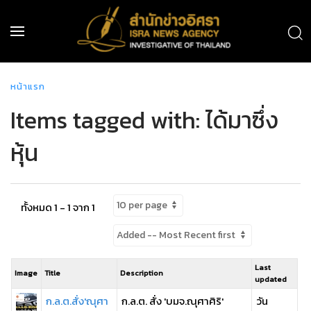
หน้าแรก
Items tagged with: ได้มาซึ่ง
หุ้น
ทั้งหมด 1 - 1 จาก 1
Last
Image
Title
Description
updated
ก.ล.ต.สั่ง'ณุศา
ก.ล.ต. สั่ง 'บมจ.ณุศาศิริ'
วัน