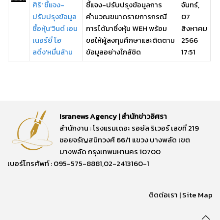
ศิริ' ชี้แจง-
ชี้แจง-ปรับปรุงข้อมูลการ
จันทร์,
ปรับปรุงข้อมูล
คำนวณขนาดรายการกรณี
07
ซื้อหุ้น'วินด์ เอน
การได้มาซึ่งหุ้น WEH พร้อม
สิงหาคม
เนอร์ยี่ โฮ
ขอให้ผู้ลงทุนศึกษาและติดตาม
2566
ลดิ้ง'หมื่นล้าน
ข้อมูลอย่างใกล้ชิด
17:51
Isranews Agency | สำนักข่าวอิศรา
สำนักงาน : โรงแรมเดอะ รอยัล ริเวอร์ เลขที่ 219
ซอยจรัญสนิทวงศ์ 66/1 แขวง บางพลัด เขต
บางพลัด กรุงเทพมหานคร 10700
เบอร์โทรศัพท์ : 095-575-8881,02-2413160-1
ติดต่อเรา
|
Site Map