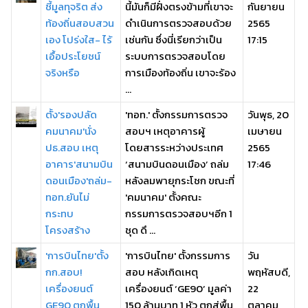
ชี้มูลทุจริต ส่ง
นี้มันก็มีฝั่งตรงข้ามที่เขาจะ
กันยายน
ท้องถิ่นสอบสวน
ดำเนินการตรวจสอบด้วย
2565
เอง โปร่งใส- ไร้
เช่นกัน ซึ่งนี่เรียกว่าเป็น
17:15
เอื้อประโยชน์
ระบบการตรวจสอบโดย
จริงหรือ
การเมืองท้องถิ่น เขาจะร้อง
...
ตั้ง'รองปลัด
'ทอท.' ตั้งกรรมการตรวจ
วันพุธ, 20
คมนาคม'นั่ง
สอบฯ เหตุอาคารผู้
เมษายน
ปธ.สอบ เหตุ
โดยสารระหว่างประเทศ
2565
อาคาร'สนามบิน
‘สนามบินดอนเมือง’ ถล่ม
17:46
ดอนเมือง'ถล่ม-
หลังลมพายุกระโชก ขณะที่
ทอท.ยันไม่
'คมนาคม' ตั้งคณะ
กระทบ
กรรมการตรวจสอบฯอีก 1
โครงสร้าง
ชุด ดึ ...
'การบินไทย'ตั้ง
'การบินไทย' ตั้งกรรมการ
วัน
กก.สอบ!
สอบ หลังเกิดเหตุ
พฤหัสบดี,
เครื่องยนต์
เครื่องยนต์ ‘GE90’ มูลค่า
22
GE90 ตกพื้น
150 ล้านบาท 1 หัว ตกสู่พื้น
ตุลาคม