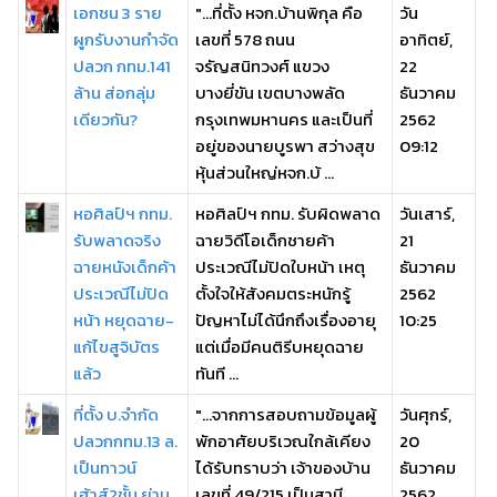
เอกชน 3 ราย
"...ที่ตั้ง หจก.บ้านพิกุล คือ
วัน
ผูกรับงานกำจัด
เลขที่ 578 ถนน
อาทิตย์,
ปลวก กทม.141
จรัญสนิทวงศ์ แขวง
22
ล้าน ส่อกลุ่ม
บางยี่ขัน เขตบางพลัด
ธันวาคม
เดียวกัน?
กรุงเทพมหานคร และเป็นที่
2562
อยู่ของนายบูรพา สว่างสุข
09:12
หุ้นส่วนใหญ่หจก.บ้ ...
หอศิลป์ฯ กทม.
หอศิลป์ฯ กทม. รับผิดพลาด
วันเสาร์,
รับพลาดจริง
ฉายวิดีโอเด็กชายค้า
21
ฉายหนังเด็กค้า
ประเวณีไม่ปิดใบหน้า เหตุ
ธันวาคม
ประเวณีไม่ปิด
ตั้งใจให้สังคมตระหนักรู้
2562
หน้า หยุดฉาย-
ปัญหาไม่ได้นึกถึงเรื่องอายุ
10:25
แก้ไขสูจิบัตร
แต่เมื่อมีคนติรีบหยุดฉาย
แล้ว
ทันที ...
ที่ตั้ง บ.จำกัด
"...จากการสอบถามข้อมูลผู้
วันศุกร์,
ปลวกกทม.13 ล.
พักอาศัยบริเวณใกล้เคียง
20
เป็นทาวน์
ได้รับทราบว่า เจ้าของบ้าน
ธันวาคม
เฮ้าส์2ชั้น ย่าน
เลขที่ 49/215 เป็นสามี
2562