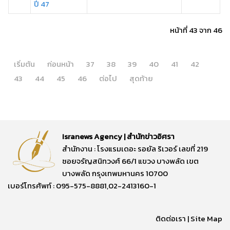
ปี 47
หน้าที่ 43 จาก 46
เริ่มต้น
ก่อนหน้า
37
38
39
40
41
42
43
44
45
46
ต่อไป
สุดท้าย
Isranews Agency | สำนักข่าวอิศรา
สำนักงาน : โรงแรมเดอะ รอยัล ริเวอร์ เลขที่ 219
ซอยจรัญสนิทวงศ์ 66/1 แขวง บางพลัด เขต
บางพลัด กรุงเทพมหานคร 10700
เบอร์โทรศัพท์ : 095-575-8881,02-2413160-1
ติดต่อเรา
|
Site Map