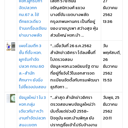
หจก.ผูกรับกำ
เลขที่ 578 ถนน
27
จัดปลวกก
จรัญสนิทวงศ์ แขวง
ธันวาคม
ทม.67 ล. ใช้
บางยี่ขัน เขตบางพลัด
2562
ตึกแถวเดียว
กรุงเทพมหานคร เป็นที่อยู่
13:36
ร้านเครื่องเขียน
ของ นายบูรพา สว่างสุข หุ้น
ย่านบางพลัด
ส่วนใหญ่ หจก.บ้า ...
เผยโฉมตึก 3
"...เมื่อวันที่ 26 ธ.ค.2562
วัน
ชั้น ที่ตั้ง หจก.
สำนักข่าวอิศรา ได้ลงพื้นที่
พฤหัสบดี,
ผูกรับกำจัด
ไปตรวจสอบ
26
ปลวก กทม.60
ข้อมูล หจก.มวลนิยมรัฐ ตาม
ธันวาคม
ล.-สำนัก
ที่อยู่ที่แจ้งไว้ในเอกสารจด
2562
ศึกษาฯ ยังนิ่ง
ทะเบียนจัดตั้งกับกรมพัฒนา
15:53
ไม่ชี้แจงปมสอบ
ธุรกิจกา ...
ข้อมูลใหม่ 1 ใน 3
"...ล่าสุด สำนักข่าวอิศรา
วันพุธ, 25
หจก.กลุ่ม
ตรวจสอบพบข้อมูลใหม่ว่า
ธันวาคม
เดียวกัน? คว้า
นับตั้งแต่ช่วงปี 2558-
2562
งานกำจัดปลวก
ปัจจุบัน หจก.บ้านพิกุล ยัง
20:11
สนง.เขตก
ปรากฎชื่อเข้าไปรับจ้างงาน