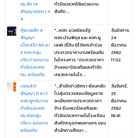
ทม.อีก 14
กำจัดปลวกให้หน่วยงาน
สัญญาย่อย 1.4
สังกัด ...
ล.
คุ้ยเจออีก 4
"...หจก. มวลนิยมรัฐ
วันอังคาร,
สัญญา
หจก.บ้านพิกุล และ หจก.ยู
24
เบ็ดเสร็จ 66 ล.!
เอฟเวรี่ติง มิได้แค่เข้าร่วม
ธันวาคม
3 หจก.กลุ่ม
ประกวดราคางานพร้อมกัน
2562
เดียว? แข่งงาน
ในโครงการ “ประกวดราคา
17:32
กำจัดปลวกก
จ้างเหมาป้องกันและกำจัด
ทม. พร้อมกัน
ปลวกภายในโร ...
เจอแล้ว1
"...สำนักข่าวอิศรา ย้อนกลับ
วันจันทร์,
สัญญา 11 ล.! 3
ไปสุ่มตรวจสอบข้อมูลราย
23
หจก.ผูกรับงาน
ละเอียดการประกวดราคา
ธันวาคม
กำจัดปลวกก
จ้าง รับเหมาป้องกันและ
2562
ทม.ส่อกลุ่ม
กำจัดปลวกภายในโรงเรียน
16:41
เดียว-แข่งงาน
สังกัดกรุงเทพมหานคร ของ
พร้อมกัน
สำนักการศึกษา ...