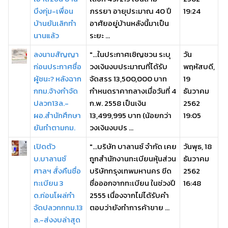
บึงกุ่ม-เพื่อน
ภรรยา อายุประมาณ 40 ปี
19:24
บ้านยันเลิกทำ
อาศัยอยู่บ้านหลังนี้มาเป็น
นานแล้ว
ระยะ ...
ลงนามสัญญา
"...ในประกาศเชิญชวน ระบุ
วัน
ก่อนประกาศชื่อ
วงเงินงบประมาณที่ได้รับ
พฤหัสบดี,
ผู้ชนะ? หลังฉาก
จัดสรร 13,500,000 บาท
19
กทม.จ้างกำจัด
กำหนดราคากลางเมื่อวันที่ 4
ธันวาคม
ปลวก13ล.-
ก.พ. 2558 เป็นเงิน
2562
ผอ.สำนักศึกษา
13,499,995 บาท (น้อยกว่า
19:05
ยันทำตามกม.
วงเงินงบปร ...
เปิดตัว
"...บริษัท บาลานซ์ จำกัด เคย
วันพุธ, 18
บ.บาลานซ์
ถูกสำนักงานทะเบียนหุ้นส่วน
ธันวาคม
ศาลฯ สั่งคืนชื่อ
บริษัทกรุงเทพมหานคร ขีด
2562
ทะเบียน 3
ชื่อออกจากทะเบียน ในช่วงปี
16:48
ด.ก่อนโผล่กำ
2555 เนื่องจากไม่ได้รับคำ
จัดปลวกกทม.13
ตอบว่ายังทำการค้าขาย ...
ล.-ส่งงบล่าสุด