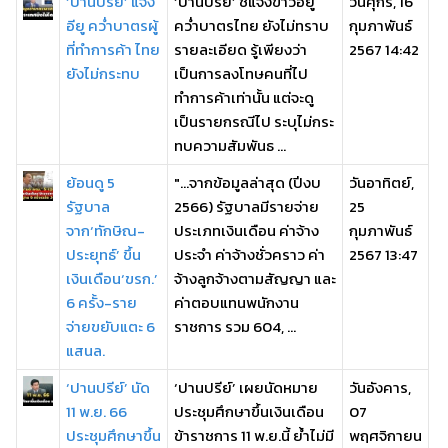
‘ปานปรีย์’ แจง
‘ปานปรีย์’ ชี้แจงข่าวอียู
วันศุกร์, 16
อียู คว่ำบาตรผู้
คว่ำบาตรไทย ยังไม่ทราบ
กุมภาพันธ์
ที่ทำการค้า ไทย
รายละเอียด รู้เพียงว่า
2567 14:42
ยังไม่กระทบ
เป็นการลงโทษคนที่ไป
ทำการค้าเท่านั้น แต่จะดู
เป็นรายกรณีไป ระบุไม่กระ
ทบความสัมพันธ ...
ย้อนดู 5
"...จากข้อมูลล่าสุด (ปีงบ
วันอาทิตย์,
รัฐบาล
2566) รัฐบาลมีรายจ่าย
25
จาก‘ทักษิณ-
ประเภทเงินเดือน ค่าจ้าง
กุมภาพันธ์
ประยุทธ์’ ขึ้น
ประจำ ค่าจ้างชั่วคราว ค่า
2567 13:47
เงินเดือน‘ขรก.’
จ้างลูกจ้างตามสัญญา และ
6 ครั้ง-ราย
ค่าตอบแทนพนักงาน
จ่ายขยับแตะ 6
ราชการ รวม 604, ...
แสนล.
‘ปานปรีย์’ นัด
‘ปานปรีย์’ เผยนัดหมาย
วันอังคาร,
11 พ.ย. 66
ประชุมศึกษาขึ้นเงินเดือน
07
ประชุมศึกษาขึ้น
ข้าราชการ 11 พ.ย.นี้ ย้ำไม่มี
พฤศจิกายน