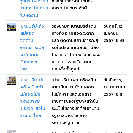
ถูกปรับพ้น‘รอง
ทั้งที่ทุ่มเททำงานเต็มที่-
นายกฯ’ไม่เกี่ยว
สุจริตเป็นที่ประจักษ์
กับผลงาน
‘ปานปรีย์’ ถึง
รองนายกฯปานปรีย์ เดิน
วันศุกร์, 12
‘แม่สอด’
ทางถึง อ.แม่สอด จ.ตาก
เมษายน
ติดตาม
แล้ว ติดตามสถานการณ์สู้
2567 16:43
สถานการณ์สู้
รบในประเทศเมียนมา ชี้ยัง
รบ ‘เมียนมา’
ไม่ลามเข้าไทย พร้อมกาง 4
ยังไม่กระทบ
มาตรการรองรับ เผยนา
ไทย
ยกฯสั่งตั้งศูนย์ ...
‘ปานปรีย์’ ยัน
‘ปานปรีย์’ เผยเครื่องบิน
วันอังคาร,
เครื่องบินเข้า
จากเมียนมาเข้าเเม่สอด
09 เมษายน
แม่สอดไม่มี
ไม่มีทหาร มีแต่เอกสาร
2567 18:11
ทหารมา ศึก
ราชการของรัฐบาลเท่านั้น
‘เมียวดี’ ยังไม่
ระบุไม่ใช่การชักศึกเข้าบ้าน
กระทบ ‘ไทย’
รัฐบาลวางตัวกลาง
ระหว่างรัฐบาลท ...