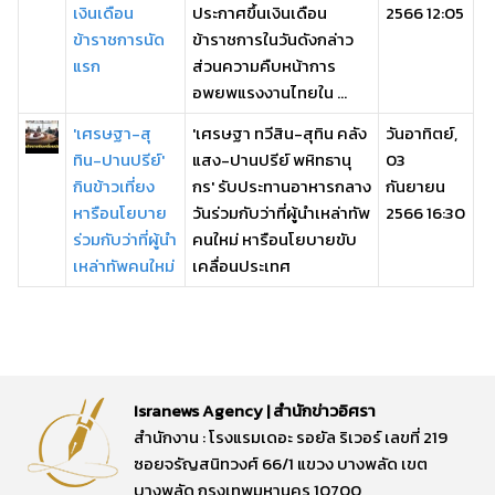
เงินเดือน
ประกาศขึ้นเงินเดือน
2566 12:05
ข้าราชการนัด
ข้าราชการในวันดังกล่าว
แรก
ส่วนความคืบหน้าการ
อพยพแรงงานไทยใน ...
'เศรษฐา-สุ
'เศรษฐา ทวีสิน-สุทิน คลัง
วันอาทิตย์,
ทิน-ปานปรีย์'
แสง-ปานปรีย์ พหิทธานุ
03
กินข้าวเที่ยง
กร' รับประทานอาหารกลาง
กันยายน
หารือนโยบาย
วันร่วมกับว่าที่ผู้นำเหล่าทัพ
2566 16:30
ร่วมกับว่าที่ผู้นำ
คนใหม่ หารือนโยบายขับ
เหล่าทัพคนใหม่
เคลื่อนประเทศ
Isranews Agency | สำนักข่าวอิศรา
สำนักงาน : โรงแรมเดอะ รอยัล ริเวอร์ เลขที่ 219
ซอยจรัญสนิทวงศ์ 66/1 แขวง บางพลัด เขต
บางพลัด กรุงเทพมหานคร 10700