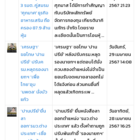
3 รมต. คู่สมรม
ศุภมาส ได้มีการทำสัญญา
2567 21:23
'ศุภมาศ' ธุรกิจ
กับบริษัทหลักทรัพย์
อาหารเสริม ถือ
จัดการกองทุน เกียรตินาคิ
ครอง 87.9 ล้าน
นภัทร จำกัด โดยราย
หุ้น
ละเอียดนั้นเป็นการโอนหุ้ ...
‘เศรษฐา’
‘เศรษฐา’ ขอโทษ ‘ปาน
วันจันทร์,
ขอโทษ ‘ปาน
ปรีย์’ หลังปรับครม.หลุด
29 เมษายน
ปรีย์’ ปรับค
รองนายกฯ แต่ตอบโต้นั่ง
2567 14:08
รม.หลุดรองนา
ควบสองตำแหน่งไม่จำเป็น
ยกฯ ‘เพื่อ
ยอมรับจดหมายลาออกไม่
ไทย’อุบ
ได้แจ้งก่อน ส่วนคนอื่นที่
‘นพดล’ นั่งบัว
หลุดแล้วเกิดกระเพ ...
แก้ว
‘ปานปรีย์’ยื่น
‘ปานปรีย์’ ยื่นหนังสือลา
วันอาทิตย์,
ลา
ออกตำแหน่ง ‘รมว.ต่าง
28 เมษายน
ออก‘รมว.ต่าง
ประเทศ’ แล้ว ตั้งคำถามถูก
2567 16:25
ประเทศ’-เชื่อ
ปรับพ้นเก้าอี้ ‘รองนายกฯ’