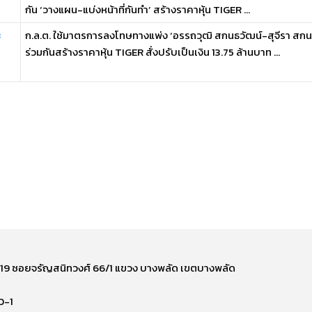
กัน ‘วางแผน-แบ่งหน้าที่กันทำ’ สร้างราคาหุ้น TIGER ...
3
ก.ล.ต. ใช้มาตรการลงโทษทางแพ่ง ‘อรรถวุฒิ สกนธวัฒน์-สุจีรา สกน
ร่วมกันสร้างราคาหุ้น TIGER สั่งปรับเป็นเงิน 13.75 ล้านบาท ...
ี่ 219 ซอยจรัญสนิทวงศ์ 66/1 แขวง บางพลัด เขตบางพลัด
0-1