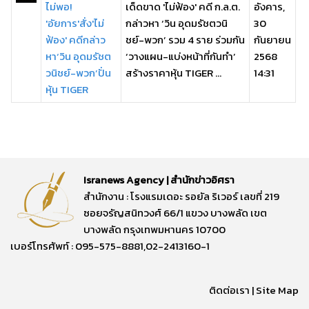
ไม่พอ!
เด็ดขาด 'ไม่ฟ้อง' คดี ก.ล.ต.
อังคาร,
'อัยการ'สั่ง'ไม่
กล่าวหา ‘วิน อุดมรัชตวนิ
30
ฟ้อง' คดีกล่าว
ชย์-พวก’ รวม 4 ราย ร่วมกัน
กันยายน
หา‘วิน อุดมรัชต
‘วางแผน-แบ่งหน้าที่กันทำ’
2568
วนิชย์-พวก’ปั่น
สร้างราคาหุ้น TIGER ...
14:31
หุ้น TIGER
Isranews Agency | สำนักข่าวอิศรา
สำนักงาน : โรงแรมเดอะ รอยัล ริเวอร์ เลขที่ 219
ซอยจรัญสนิทวงศ์ 66/1 แขวง บางพลัด เขต
บางพลัด กรุงเทพมหานคร 10700
เบอร์โทรศัพท์ : 095-575-8881,02-2413160-1
ติดต่อเรา
|
Site Map