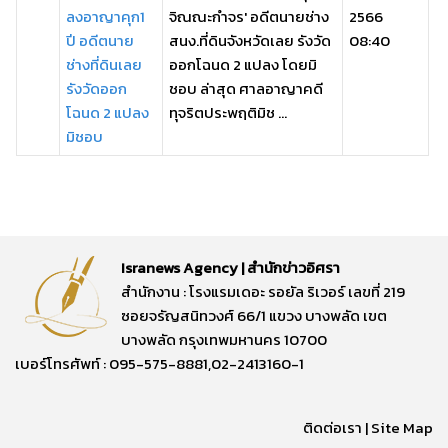
ลงอาญาคุก1
จิณณะกำจร' อดีตนายช่าง
2566
ปี อดีตนาย
สนง.ที่ดินจังหวัดเลย รังวัด
08:40
ช่างที่ดินเลย
ออกโฉนด 2 แปลง โดยมิ
รังวัดออก
ชอบ ล่าสุด ศาลอาญาคดี
โฉนด 2 แปลง
ทุจริตประพฤติมิช ...
มิชอบ
Isranews Agency | สำนักข่าวอิศรา
สำนักงาน : โรงแรมเดอะ รอยัล ริเวอร์ เลขที่ 219
ซอยจรัญสนิทวงศ์ 66/1 แขวง บางพลัด เขต
บางพลัด กรุงเทพมหานคร 10700
เบอร์โทรศัพท์ : 095-575-8881,02-2413160-1
ติดต่อเรา
|
Site Map