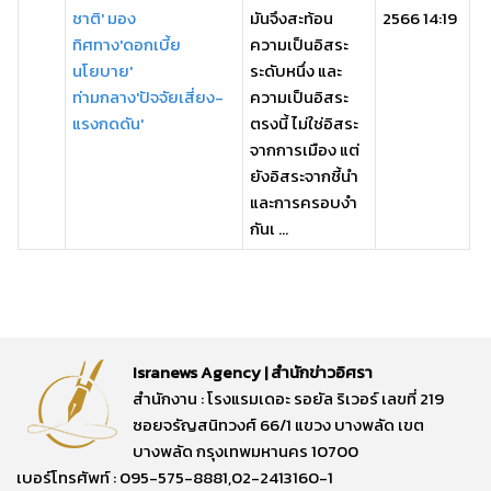
ชาติ' มอง
มันจึงสะท้อน
2566 14:19
ทิศทาง'ดอกเบี้ย
ความเป็นอิสระ
นโยบาย'
ระดับหนึ่ง และ
ท่ามกลาง'ปัจจัยเสี่ยง-
ความเป็นอิสระ
แรงกดดัน'
ตรงนี้ ไม่ใช่อิสระ
จากการเมือง แต่
ยังอิสระจากชี้นำ
และการครอบงำ
กันเ ...
Isranews Agency | สำนักข่าวอิศรา
สำนักงาน : โรงแรมเดอะ รอยัล ริเวอร์ เลขที่ 219
ซอยจรัญสนิทวงศ์ 66/1 แขวง บางพลัด เขต
บางพลัด กรุงเทพมหานคร 10700
เบอร์โทรศัพท์ : 095-575-8881,02-2413160-1