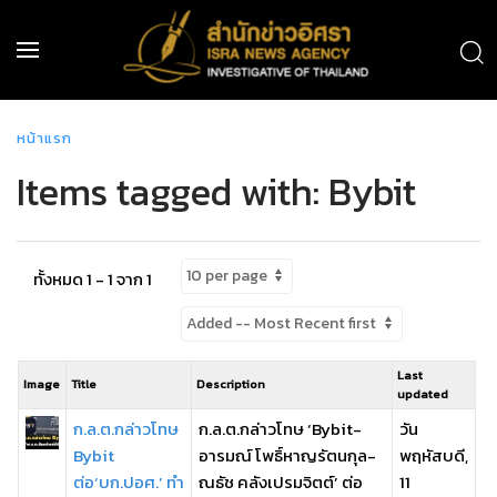
หน้าแรก
Items tagged with: Bybit
ทั้งหมด 1 - 1 จาก 1
Last
Image
Title
Description
updated
ก.ล.ต.กล่าวโทษ
ก.ล.ต.กล่าวโทษ ‘Bybit-
วัน
Bybit
อารมณ์ โพธิ์หาญรัตนกุล-
พฤหัสบดี,
ต่อ‘บก.ปอศ.’ ทำ
ณธัช คลังเปรมจิตต์’ ต่อ
11