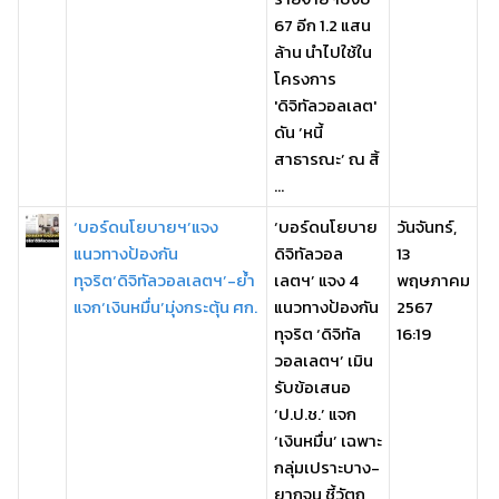
67 อีก 1.2 แสน
ล้าน นำไปใช้ใน
โครงการ
'ดิจิทัลวอลเลต'
ดัน ‘หนี้
สาธารณะ’ ณ สิ้
...
‘บอร์ดนโยบายฯ’แจง
‘บอร์ดนโยบาย
วันจันทร์,
แนวทางป้องกัน
ดิจิทัลวอล
13
ทุจริต‘ดิจิทัลวอลเลตฯ’-ย้ำ
เลตฯ’ แจง 4
พฤษภาคม
แจก‘เงินหมื่น’มุ่งกระตุ้น ศก.
แนวทางป้องกัน
2567
ทุจริต ‘ดิจิทัล
16:19
วอลเลตฯ’ เมิน
รับข้อเสนอ
‘ป.ป.ช.’ แจก
‘เงินหมื่น’ เฉพาะ
กลุ่มเปราะบาง-
ยากจน ชี้วัตถุ