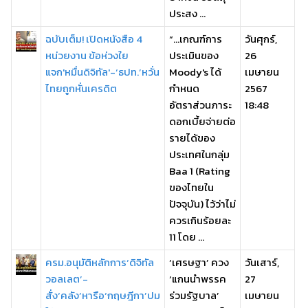
ประสง ...
ฉบับเต็ม! เปิดหนังสือ 4
“…เกณฑ์การ
วันศุกร์,
หน่วยงาน ข้อห่วงใย
ประเมินของ
26
แจก'หมื่นดิจิทัล'-‘ธปท.’หวั่น
Moody's ได้
เมษายน
ไทยถูกหั่นเครดิต
กำหนด
2567
อัตราส่วนภาระ
18:48
ดอกเบี้ยจ่ายต่อ
รายได้ของ
ประเทศในกลุ่ม
Baa 1 (Rating
ของไทยใน
ปัจจุบัน) ไว้ว่าไม่
ควรเกินร้อยละ
11 โดย ...
ครม.อนุมัติหลักการ‘ดิจิทัล
‘เศรษฐา’ ควง
วันเสาร์,
วอลเลต’-
‘แกนนำพรรค
27
สั่ง‘คลัง’หารือ‘กฤษฎีกา’ปม
ร่วมรัฐบาล’
เมษายน