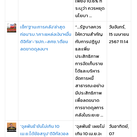
เพียง 10.6% ที่
ระบุว่า ควรหยุด
นโยบา ...
เช็ก'ฐานะการคลัง'ล่าสุด
“…รัฐบาลควร
วันจันทร์,
ก่อน'รบ.'เคาะแหล่งเงิน'หมื่น
ให้ความสำคัญ
15 เมษายน
ดิจิทัล'-'ธปท.-สศช.'เตือน
กับการปฏิรูป
2567 11:14
ลดขาดดุลงบฯ
และเพิ่ม
ประสิทธิภาพ
การจัดเก็บราย
ได้และบริหาร
จัดการหนี้
สาธารณะอย่าง
มีประสิทธิภาพ
เพื่อลดขนาด
การขาดดุลการ
คลังในระยะย ...
‘จุลพันธ์’ยันไม่เกิน 10
‘จุลพันธ์’ เผยไม่
วันอาทิตย์,
เม.ย.ได้ข้อสรุป‘ดิจิทัลวอล
เกิน 10 เม.ย.จะ
07