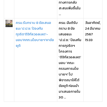
ทางการคลัง
สะสมเพิ่มขึ้นใน
...
ครม.รับทราบ 8 ข้อเสนอ
ครม. มีมติรับ
วันอาทิตย์,
แนะ‘ป.ป.ช.’ป้องกัน
ทราบ 8 ข้อ
24 มีนาคม
ทุจริต'ดิจิทัลวอลเลต'-
เสนอแนะ
2567
มอบ'คกก.นโยบายฯ'หาข้อ
‘ป.ป.ช.’ ป้องกัน
15:33
ยุติ
การทุจริตฯ
โครงการ
‘ดิจิทัลวอลเลต’
มอบ ‘คณะ
กรรมการนโย
บายฯ' ไป
พิจารณาให้ได้
ข้อยุติ ก่อนนำ
มาเสนอภายใน
30 ...