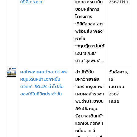
ใช้เงิน‘ธ.ก.ส.’
แถลง ครม.เห็น
2567 11:18
ชอบหลักการ
โครงการ
‘ดิจิทัลวอลเลต’
พร้อมสั่ง ‘คลัง’
หารือ
‘กฤษฎีกา’ปมใช้
เงิน ‘ธ.ก.ส.’
ด้าน ‘จุลพันธ์’ ...
ผลโพลฯเผยปชช. 89.4%
สำนักวิจัย
วันอังคาร,
หนุนเดินหน้าแจก'หมื่น
มหาวิทยาลัย
16
ดิจิทัล'-50.4% นำไปซื้อ
‘นอร์ทกรุงเทพ’
เมษายน
ของใช้ในชีวิตประจำวัน
เผยผลสำรวจฯ
2567
พบว่าประชาชน
19:36
89.4% หนุน
รัฐบาลเดินหน้า
แจกเงินดิจิทัล 1
หมื่นบาท มี