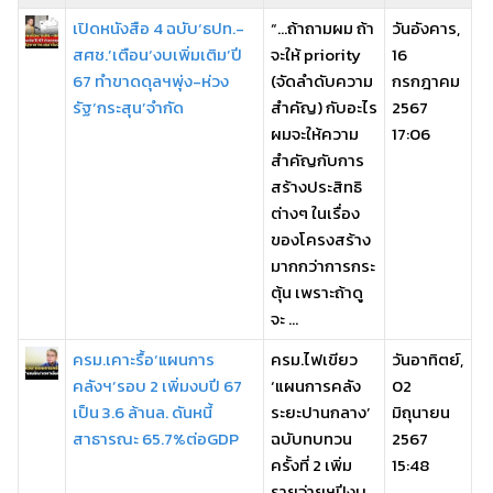
เปิดหนังสือ 4 ฉบับ‘ธปท.-
“…ถ้าถามผม ถ้า
วันอังคาร,
สศช.’เตือน‘งบเพิ่มเติม’ปี
จะให้ priority
16
67 ทำขาดดุลฯพุ่ง-ห่วง
(จัดลำดับความ
กรกฎาคม
รัฐ‘กระสุน’จำกัด
สำคัญ) กับอะไร
2567
ผมจะให้ความ
17:06
สำคัญกับการ
สร้างประสิทธิ
ต่างๆ ในเรื่อง
ของโครงสร้าง
มากกว่าการกระ
ตุ้น เพราะถ้าดู
จะ ...
ครม.เคาะรื้อ‘แผนการ
ครม.ไฟเขียว
วันอาทิตย์,
คลังฯ’รอบ 2 เพิ่มงบปี 67
‘แผนการคลัง
02
เป็น 3.6 ล้านล. ดันหนี้
ระยะปานกลาง’
มิถุนายน
สาธารณะ 65.7%ต่อGDP
ฉบับทบทวน
2567
ครั้งที่ 2 เพิ่ม
15:48
รายจ่ายฯปีงบ