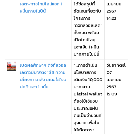
เลต’-กางไทม์ไลน์แจก 1
ได้ข้อสรุปที่
เมษายน
หมื่นภายในปีนี้
ชัดเจนเกี่ยวกับ
2567
โครงการ
14:22
‘ดิจิทัลวอลเลต’
ทั้งหมด พร้อม
เปิดไทม์ไลนฺ
แจกเงิน 1 หมื่น
บาทภายในปีนี้
เปิดผลศึกษาฯ‘ดิจิทัลวอล
“…การดำเนิน
วันอาทิตย์,
เลต’ฉบับ‘สตง.’ชี้ 3 ความ
นโยบายการ
07
เสี่ยงการคลัง เสนอใช้‘งบ
เติมเงิน 10,000
เมษายน
ปกติ’แจก 1 หมื่น
บาท ผ่าน
2567
Digital Wallet
15:09
ต้องใช้เงินงบ
ประมาณแผ่น
ดินเป็นจำนวนที่
สูงมาก เพื่อไม่
ให้เกิดภาระ