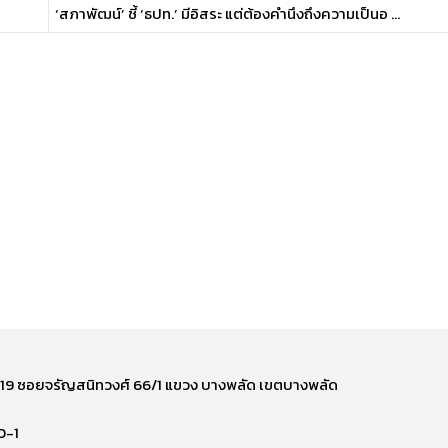
‘สภาพัฒน์’ ชี้ ‘ธปท.’ มีอิสระ แต่ต้องคำนึงถึงความเป็นอ ...
ี่ 219 ซอยจรัญสนิทวงศ์ 66/1 แขวง บางพลัด เขตบางพลัด
0-1