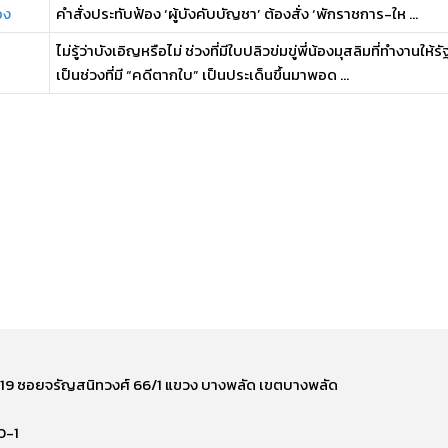
อง
คำสั่งประทับฟ้อง ‘ผู้บังคับบัญชา’ ต้องสั่ง ‘พักราชการ-ให ...
ไม่รู้ว่าบังเอิญหรือไม่ ช่วงที่มีใบปลิวข่มขู่พี่น้องมุสลิมที่ทำงานใ
เป็นช่วงที่มี “คดีตากใบ” เป็นประเด็นขึ้นมาพอด ...
ี่ 219 ซอยจรัญสนิทวงศ์ 66/1 แขวง บางพลัด เขตบางพลัด
0-1