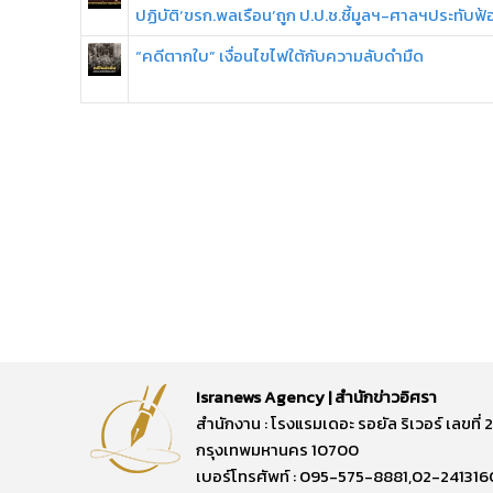
ปฏิบัติ‘ขรก.พลเรือน’ถูก ป.ป.ช.ชี้มูลฯ-ศาลฯประทับฟ้
“คดีตากใบ” เงื่อนไขไฟใต้กับความลับดำมืด
Isranews Agency | สำนักข่าวอิศรา
สำนักงาน : โรงแรมเดอะ รอยัล ริเวอร์ เลขท
กรุงเทพมหานคร 10700
เบอร์โทรศัพท์ : 095-575-8881,02-241316