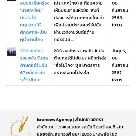
ลปชช.เรียกร้อง
(ประเทศไทย) สะท้อนความ
06
‘นายกฯใหม่’
เห็นประชาชนหัวข้อ ‘สิ่งที่
กันยายน
บังคับใช้
ต้องการให้นายกฯคนใหม่ทำ
2568
กฎหมายให้
เพื่อปราบปรามคอร์รัปชัน’
19:03
ศักดิ์สิทธิ์-เป็น
ผ่านเวทีงานวันต่อต้าน
ผู้นำต้านโกง
คอร์รัปช ...
200 องค์กร
200 องค์กรรวมพลัง วันต่อ
วันศุกร์,
รวมพลัง วันต่อ
ต้านคอร์รัปชัน 67 ผนึกกำลัง
06
ต้านคอร์รัปชัน
“ฮั้วไม่โกง” ชู 3 มาตรการ
กันยายน
67 ผนึกกำลัง
สร้างสังคมโปร่งใส
2567
“ฮั้วไม่โกง”
16:05
Isranews Agency | สำนักข่าวอิศรา
สำนักงาน : โรงแรมเดอะ รอยัล ริเวอร์ เลขที่ 219
ซอยจรัญสนิทวงศ์ 66/1 แขวง บางพลัด เขต