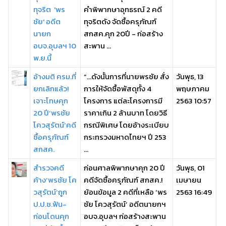
ทุจริต 'พร
คำพิพากษาอุทธรณ์ 2 คดี
ชัย' อดีต
ทุจริตดัง จัดซื้อครุภัณฑ์
นายก
สกสค.คุก 20ปี - ก่อสร้าง
อบจ.อุบลฯ 10
สะพาน ...
พ.ย.นี้
อ้างมติ ครม.ที่
“...ดังนั้นการที่นายพรชัย สั่ง
วันพุธ, 13
ยกเลิกแล้ว!
การให้จัดซื้อพัสดุทั้ง 4
พฤษภาคม
เจาะโทษคุก
โครงการ แต่ละโครงการมี
2563 10:57
20 ปี‘พรชัย
ราคาเกิน 2 ล้านบาท โดยวิธี
โควสุรัตน์’คดี
กรณีพิเศษ โดยอ้างระเบียบ
ซื้อครุภัณฑ์
กระทรวงมหาดไทยฯ ปี 253
สกสค.
...
สำรวจคดี
ก่อนศาลพิพากษาคุก 20 ปี
วันพุธ, 01
ค้าง‘พรชัย โค
คดีจัดซื้อครุภัณฑ์ สกสค.!
เมษายน
วสุรัตน์’ถูก
ย้อนข้อมูล 2 คดีที่เหลือ ‘พร
2563 16:49
ป.ป.ช.ฟัน-
ชัย โควสุรัตน์’ อดีตนายกฯ
ก่อนโดนคุก
อบจ.อุบลฯ ก่อสร้างสะพาน