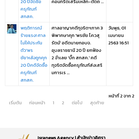
20 ปีจัดซื้อ
คอนกรีตเสริมเหล็ก-ตัดถ ...
ครุภัณฑ์
สกสค.
พฤติการณ์
ศาลอาญาคดีทุจริตฯภาค 3
วันพุธ, 01
ร้ายแรง! ศาล
พิพากษาคุก 'พรชัย โควสุ
เมษายน
ไม่ให้ประกัน
รัตน์' อดีตนายกอบจ.
2563 16:51
ตัว'พร
อุบลราชธานี 20 ปี ยกฟ้อง
ชัย'หลังถูกคุก
2 จำเลย 'บิ๊ก สกสค.' คดี
20 ปีคดีจัดซื้อ
ทุจริตจัดซื้อครุภัณฑ์ส่งเสริ
ครุภัณฑ์
มการเร ...
สกสค.
หน้าที่ 2 จาก 2
เริ่มต้น
ก่อนหน้า
1
2
ต่อไป
สุดท้าย
Isranews Agency | สำนักข่าวอิศรา