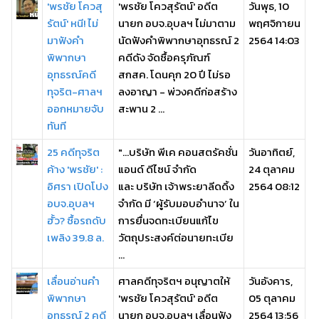
'พรชัย โควสุ
'พรชัย โควสุรัตน์' อดีต
วันพุธ, 10
รัตน์' หนี! ไม่
นายก อบจ.อุบลฯ ไม่มาตาม
พฤศจิกายน
มาฟังคำ
นัดฟังคำพิพากษาอุทธรณ์ 2
2564 14:03
พิพากษา
คดีดัง จัดซื้อครุภัณฑ์
อุทธรณ์คดี
สกสค. โดนคุก 20 ปี ไม่รอ
ทุจริต-ศาลฯ
ลงอาญา - พ่วงคดีก่อสร้าง
ออกหมายจับ
สะพาน 2 ...
ทันที
25 คดีทุจริต
"...บริษัท พีเค คอนสตรัคชั่น
วันอาทิตย์,
ค้าง 'พรชัย' :
แอนด์ ดีไซน์ จำกัด
24 ตุลาคม
อิศรา เปิดโปง
และ บริษัท เจ้าพระยาลีดดิ้ง
2564 08:12
อบจ.อุบลฯ
จำกัด มี ‘ผู้รับมอบอำนาจ’ ใน
ฮั้ว? ซื้อรถดับ
การยื่นจดทะเบียนแก้ไข
เพลิง 39.8 ล.
วัตถุประสงค์ต่อนายทะเบีย
...
เลื่อนอ่านคำ
ศาลคดีทุจริตฯ อนุญาตให้
วันอังคาร,
พิพากษา
'พรชัย โควสุรัตน์' อดีต
05 ตุลาคม
อุทธรณ์ 2 คดี
นายก อบจ.อุบลฯ เลื่อนฟัง
2564 13:56