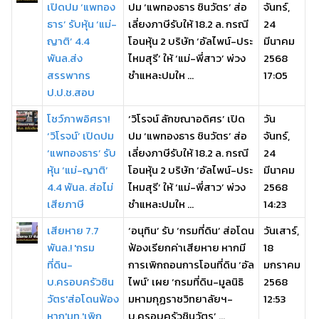
เปิดปม ‘แพทอง
ปม ‘แพทองธาร ชินวัตร’ ส่อ
จันทร์,
ธาร’ รับหุ้น ‘แม่-
เลี่ยงภาษีรับให้ 18.2 ล. กรณี
24
ญาติ’ 4.4
โอนหุ้น 2 บริษัท ‘อัลไพน์-ประ
มีนาคม
พันล.ส่ง
ไหมสุรี’ ให้ ‘แม่-พี่สาว’ พ่วง
2568
สรรพากร
ชำแหละปมให ...
17:05
ป.ป.ช.สอบ
โชว์ภาพอิศรา!
‘วิโรจน์ ลักขณาอดิศร’ เปิด
วัน
‘วิโรจน์’ เปิดปม
ปม ‘แพทองธาร ชินวัตร’ ส่อ
จันทร์,
‘แพทองธาร’ รับ
เลี่ยงภาษีรับให้ 18.2 ล. กรณี
24
หุ้น ‘แม่-ญาติ’
โอนหุ้น 2 บริษัท ‘อัลไพน์-ประ
มีนาคม
4.4 พันล. ส่อไม่
ไหมสุรี’ ให้ ‘แม่-พี่สาว’ พ่วง
2568
เสียภาษี
ชำแหละปมให ...
14:23
เสียหาย 7.7
‘อนุทิน’ รับ ‘กรมที่ดิน’ ส่อโดน
วันเสาร์,
พันล.! 'กรม
ฟ้องเรียกค่าเสียหาย หากมี
18
ที่ดิน-
การเพิกถอนการโอนที่ดิน ‘อัล
มกราคม
บ.ครอบครัวชิน
ไพน์’ เผย ‘กรมที่ดิน-มูลนิธิ
2568
วัตร'ส่อโดนฟ้อง
มหามกุฏราชวิทยาลัยฯ-
12:53
หาก'มท.'เพิก
บ.ครอบครัวชินวัตร’ ...