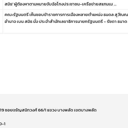
สมิธ' ผู้ต้องหาตามหมายจับฉ้อโกงประชาชน-เครือข่ายสแกมเม ...
คณะรัฐมนตรี เห็นชอบข้าราชการการเมืองหลายตำแหน่ง ธนดล สุวัณณะ
อำนาจ เบน สมิธ นั่ง ประจำสำนักเลขาธิการนายกรัฐมนตรี - รัชดา ธนาด .
ี่ 219 ซอยจรัญสนิทวงศ์ 66/1 แขวง บางพลัด เขตบางพลัด
0-1