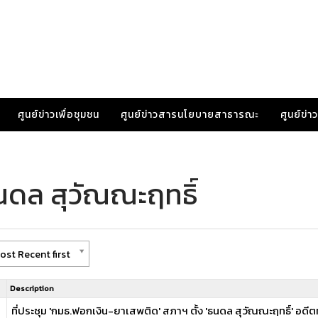
ศูนย์ข่าวเพื่อชุมชน
ศูนย์ข่าวสารนโยบายสาธารณะ
ศูนย์ข่
นดล สุวัณณะฤทธิ์
ost Recent first
Description
ที่ประชุม 'กมธ.ฟอกเงิน-ยาเสพติด' สภาฯ ตั้ง 'ธนดล สุวัณณะฤทธิ์' อด