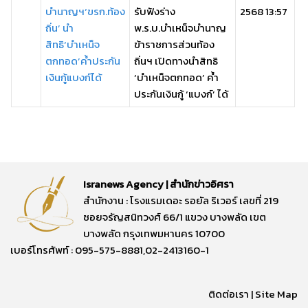
บำนาญฯ‘ขรก.ท้อง
รับฟังร่าง
2568 13:57
ถิ่น’ นำ
พ.ร.บ.บำเหน็จบำนาญ
สิทธิ‘บำเหน็จ
ข้าราชการส่วนท้อง
ตกทอด’ค้ำประกัน
ถิ่นฯ เปิดทางนำสิทธิ
เงินกู้แบงก์ได้
‘บำเหน็จตกทอด’ ค้ำ
ประกันเงินกู้ ‘แบงก์’ ได้
Isranews Agency | สำนักข่าวอิศรา
สำนักงาน : โรงแรมเดอะ รอยัล ริเวอร์ เลขที่ 219
ซอยจรัญสนิทวงศ์ 66/1 แขวง บางพลัด เขต
บางพลัด กรุงเทพมหานคร 10700
เบอร์โทรศัพท์ : 095-575-8881,02-2413160-1
ติดต่อเรา
|
Site Map