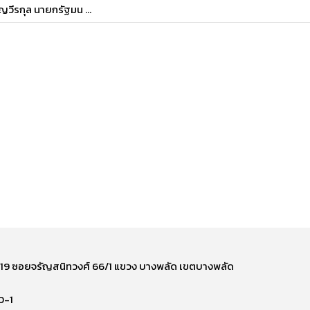
ญวีรกุล นายกรัฐมน ...
ี่ 219 ซอยจรัญสนิทวงศ์ 66/1 แขวง บางพลัด เขตบางพลัด
0-1