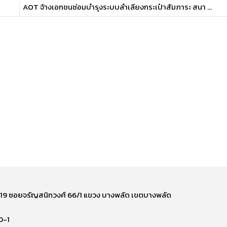
AOT จ้างเอกชนซ่อมบำรุงระบบลำเลียงกระเป๋าสัมภาระ สนา ...
ี่ 219 ซอยจรัญสนิทวงศ์ 66/1 แขวง บางพลัด เขตบางพลัด
0-1