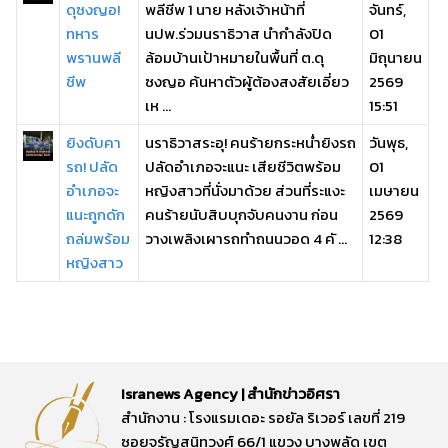
ดุซงญอ!
พลีชีพ 1 นาย หลังเจ้าหน้าที่
จันทร์,
ทหาร
นปพ.ร่วมนราธิวาส นำกำลังปิด
01
พรานพลี
ล้อมบ้านเป้าหมายในพื้นที่ ต.ดุ
มิถุนายน
ชีพ
ซงญอ ค้นหาตัวผู้ต้องสงสัยเอี่ยว
2569
เห ...
15:51
ยิงดับคา
นราธิวาสระอุ! คนร้ายกระหน่ำยิงรถ
วันพุธ,
รถ! ปลัด
ปลัดอำเภอจะแนะ เสียชีวิตพร้อม
01
อำเภอจะ
หญิงสาวที่นั่งมาด้วย ส่วนที่ระแงะ
เมษายน
แนะถูกดัก
คนร้ายนับสิบบุกจับคนงาน ก่อน
2569
ถล่มพร้อม
วางเพลิงเผารถทำถนนวอด 4 คั ...
12:38
หญิงสาว
Isranews Agency | สำนักข่าวอิศรา
สำนักงาน : โรงแรมเดอะ รอยัล ริเวอร์ เลขที่ 219
ซอยจรัญสนิทวงศ์ 66/1 แขวง บางพลัด เขต