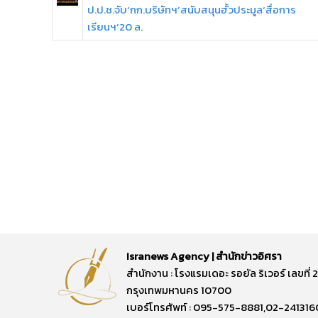
ป.ป.ช.จับ‘กก.บริษัทฯ’สนับสนุนฮั้วประมูล‘สื่อการ
เรียนฯ’20 ล.
Isranews Agency | สำนักข่าวอิศรา
สำนักงาน : โรงแรมเดอะ รอยัล ริเวอร์ เลขท
กรุงเทพมหานคร 10700
เบอร์โทรศัพท์ : 095-575-8881,02-241316