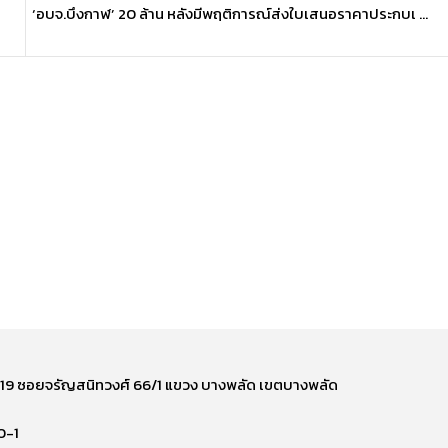
‘อบจ.บึงกาฬ’ 20 ล้าน หลังมีพฤติการณ์ส่งใบเสนอราคาประกบเ ...
ี่ 219 ซอยจรัญสนิทวงศ์ 66/1 แขวง บางพลัด เขตบางพลัด
0-1