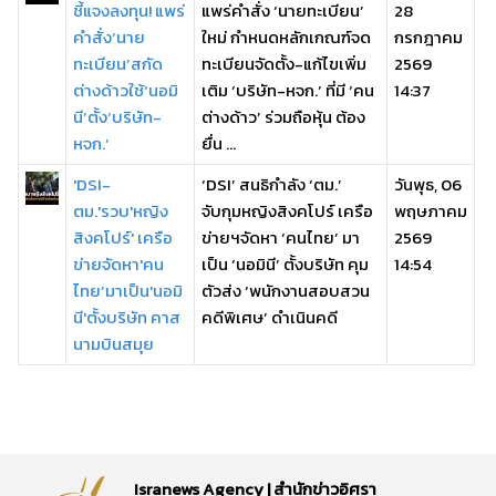
ชี้แจงลงทุน! แพร่
แพร่คำสั่ง ‘นายทะเบียน’
28
คำสั่ง‘นาย
ใหม่ กำหนดหลักเกณฑ์จด
กรกฎาคม
ทะเบียน’สกัด
ทะเบียนจัดตั้ง-แก้ไขเพิ่ม
2569
ต่างด้าวใช้‘นอมิ
เติม ‘บริษัท-หจก.’ ที่มี ‘คน
14:37
นี’ตั้ง‘บริษัท-
ต่างด้าว’ ร่วมถือหุ้น ต้อง
หจก.’
ยื่น ...
'DSI-
‘DSI’ สนธิกำลัง ‘ตม.’
วันพุธ, 06
ตม.'รวบ'หญิง
จับกุมหญิงสิงคโปร์ เครือ
พฤษภาคม
สิงคโปร์' เครือ
ข่ายฯจัดหา ‘คนไทย’ มา
2569
ข่ายจัดหา'คน
เป็น ‘นอมินี’ ตั้งบริษัท คุม
14:54
ไทย’มาเป็น'นอมิ
ตัวส่ง ‘พนักงานสอบสวน
นี'ตั้งบริษัท คาส
คดีพิเศษ’ ดำเนินคดี
นามบินสมุย
Isranews Agency | สำนักข่าวอิศรา