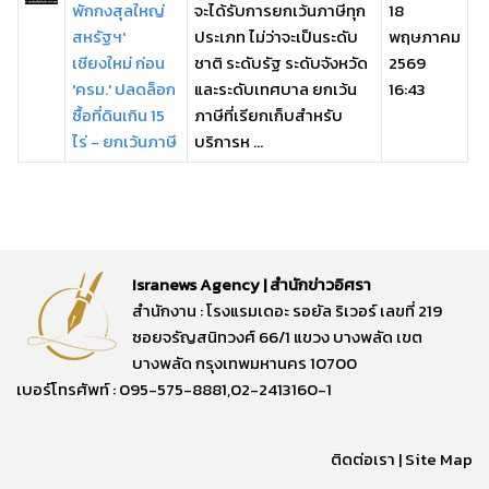
พักกงสุลใหญ่
จะได้รับการยกเว้นภาษีทุก
18
สหรัฐฯ'
ประเภท ไม่ว่าจะเป็นระดับ
พฤษภาคม
เชียงใหม่ ก่อน
ชาติ ระดับรัฐ ระดับจังหวัด
2569
'ครม.' ปลดล็อก
และระดับเทศบาล ยกเว้น
16:43
ซื้อที่ดินเกิน 15
ภาษีที่เรียกเก็บสำหรับ
ไร่ - ยกเว้นภาษี
บริการห ...
Isranews Agency | สำนักข่าวอิศรา
สำนักงาน : โรงแรมเดอะ รอยัล ริเวอร์ เลขที่ 219
ซอยจรัญสนิทวงศ์ 66/1 แขวง บางพลัด เขต
บางพลัด กรุงเทพมหานคร 10700
เบอร์โทรศัพท์ : 095-575-8881,02-2413160-1
ติดต่อเรา
|
Site Map