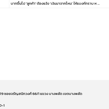
บาทขึ้นไป 'ลูกค้า' ต้องแจ้ง ‘เงินมาจากไหน’ ให้แบงก์ทราบ ห ...
ี่ 219 ซอยจรัญสนิทวงศ์ 66/1 แขวง บางพลัด เขตบางพลัด
0-1