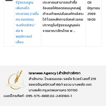
รัฐธรรมนูญ
ประชาชนสามารถเข้าชื่อ
03
เพิ่มกลไก
ร้องขอให้ถอดถอนบุคคลผู้
มิถุนายน
ประชาชน 2 หมื่น
ดำรงตำแหน่งในองค์กรอิสระ
2569
คน ถอดถอน
ได้ โดยหลักการดังกล่าวเคย
18:03
'องค์กรอิสระ'
ปรากฏในรัฐธรรมนูญแห่ง
ส่อ 6
ราชอาณาจักรไทย พ ...
พฤติการณ์
เสี่ยง
Isranews Agency | สำนักข่าวอิศรา
สำนักงาน : โรงแรมเดอะ รอยัล ริเวอร์ เลขที่ 219
ซอยจรัญสนิทวงศ์ 66/1 แขวง บางพลัด เขต
บางพลัด กรุงเทพมหานคร 10700
เบอร์โทรศัพท์ : 095-575-8881,02-2413160-1