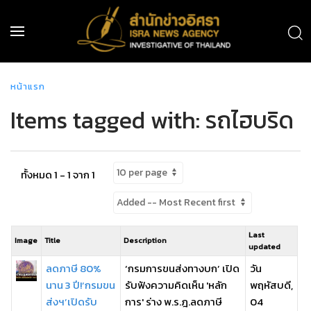
หน้าแรก
Items tagged with: รถไฮบริด
ทั้งหมด 1 - 1 จาก 1
Last
Image
Title
Description
updated
ลดภาษี 80%
‘กรมการขนส่งทางบก’ เปิด
วัน
นาน 3 ปี!‘กรมขน
รับฟังความคิดเห็น 'หลัก
พฤหัสบดี,
ส่งฯ’เปิดรับ
การ' ร่าง พ.ร.ฎ.ลดภาษี
04