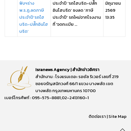
ฟังฯร่าง
ประจำปี ‘รถไฮบริด-ปลั๊ก
มิถุนายน
พ.ร.ฎ.ลดภาษี
อินไฮบริด’ ชงลด ‘ภาษี
2569
ประจำปี‘รถไฮ
ประจำปี’ รถใหม่จากโรงงาน
13:35
บริด-ปลั๊กอินไฮ
ที่ 'จดทะเบีย ...
บริด’
Isranews Agency | สำนักข่าวอิศรา
สำนักงาน : โรงแรมเดอะ รอยัล ริเวอร์ เลขที่ 219
ซอยจรัญสนิทวงศ์ 66/1 แขวง บางพลัด เขต
บางพลัด กรุงเทพมหานคร 10700
เบอร์โทรศัพท์ : 095-575-8881,02-2413160-1
ติดต่อเรา
|
Site Map