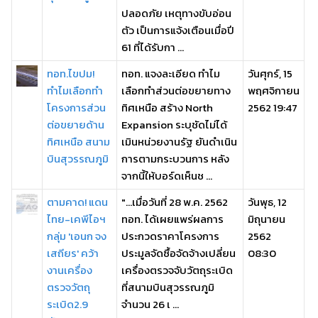
ปลอดภัย เหตุทางขับอ่อน
ตัว เป็นการแจ้งเตือนเมื่อปี
61 ที่ได้รับกา ...
ทอท.ไขปม!
ทอท. แจงละเอียด ทำไม
วันศุกร์, 15
ทำไมเลือกทำ
เลือกทำส่วนต่อขยายทาง
พฤศจิกายน
โครงการส่วน
ทิศเหนือ สร้าง North
2562 19:47
ต่อขยายด้าน
Expansion ระบุชัดไม่ได้
ทิศเหนือ สนาม
เมินหน่วยงานรัฐ ยันดำเนิน
บินสุวรรณภูมิ
การตามกระบวนการ หลัง
จากนี้ให้บอร์ดเห็นช ...
ตามคาด! แดน
"...เมื่อวันที่ 28 พ.ค. 2562
วันพุธ, 12
ไทย-เคพีไอฯ
ทอท. ได้เผยแพร่ผลการ
มิถุนายน
กลุ่ม 'เอนก จง
ประกวดราคาโครงการ
2562
เสถียร' คว้า
ประมูลจัดซื้อจัดจ้างเปลี่ยน
08:30
งานเครื่อง
เครื่องตรวจจับวัตถุระเบิด
ตรวจวัตถุ
ที่สนามบินสุวรรณภูมิ
ระเบิด2.9
จำนวน 26 เ ...