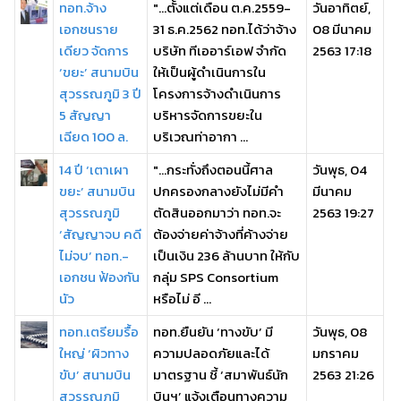
ทอท.จ้าง
"...ตั้งแต่เดือน ต.ค.2559-
วันอาทิตย์,
เอกชนราย
31 ธ.ค.2562 ทอท.ได้ว่าจ้าง
08 มีนาคม
เดียว จัดการ
บริษัท ทีเออาร์เอฟ จำกัด
2563 17:18
‘ขยะ’ สนามบิน
ให้เป็นผู้ดำเนินการใน
สุวรรณภูมิ 3 ปี
โครงการจ้างดำเนินการ
5 สัญญา
บริหารจัดการขยะใน
เฉียด 100 ล.
บริเวณท่าอากา ...
14 ปี ‘เตาเผา
"...กระทั่งถึงตอนนี้ศาล
วันพุธ, 04
ขยะ’ สนามบิน
ปกครองกลางยังไม่มีคำ
มีนาคม
สุวรรณภูมิ
ตัดสินออกมาว่า ทอท.จะ
2563 19:27
‘สัญญาจบ คดี
ต้องจ่ายค่าจ้างที่ค้างจ่าย
ไม่จบ’ ทอท.-
เป็นเงิน 236 ล้านบาท ให้กับ
เอกชน ฟ้องกัน
กลุ่ม SPS Consortium
นัว
หรือไม่ อี ...
ทอท.เตรียมรื้อ
ทอท.ยืนยัน ‘ทางขับ’ มี
วันพุธ, 08
ใหญ่ ‘ผิวทาง
ความปลอดภัยและได้
มกราคม
ขับ’ สนามบิน
มาตรฐาน ชี้ ‘สมาพันธ์นัก
2563 21:26
สุวรรณภูมิ
บินฯ’ แจ้งเตือนทางความ