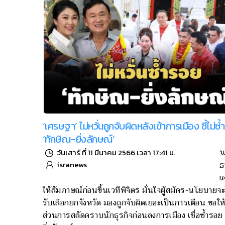
‘เศรษฐา’ ไม่หวั่นถูกจับผิดหลังเข้าการเมือง ชี้ไม่ซ
‘ทักษิณ-ยิ่งลักษณ์’
‘
วันเสาร์ ที่ 11 มีนาคม 2566 เวลา 17:41 น.
ธ
isranews
เ
ให้สัมภาษณ์ก่อนขึ้นเวทีพิจิตร มั่นใจผู้สมัคร-นโยบายจ
รับเลือกยกจังหวัด มองถูกจับผิดเยอะเป็นการเตือน ขอให
ส่วนการสลัดคราบนักธุรกิจก่อนลงการเมือง เชื่อซ้ำรอย 