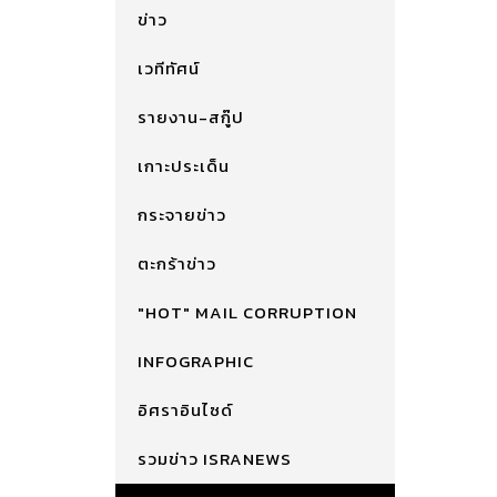
ข่าว
เวทีทัศน์
รายงาน-สกู๊ป
เกาะประเด็น
กระจายข่าว
ตะกร้าข่าว
"HOT" MAIL CORRUPTION
INFOGRAPHIC
อิศราอินไซด์
รวมข่าว ISRANEWS