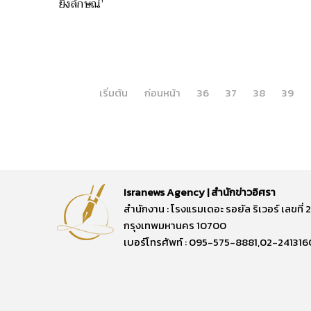
ยิ่งลักษณ์’
เริ่มต้น
ก่อนหน้า
36
37
38
39
Isranews Agency | สำนักข่าวอิศรา
สำนักงาน : โรงแรมเดอะ รอยัล ริเวอร์ เลขท
กรุงเทพมหานคร 10700
เบอร์โทรศัพท์ : 095-575-8881,02-241316