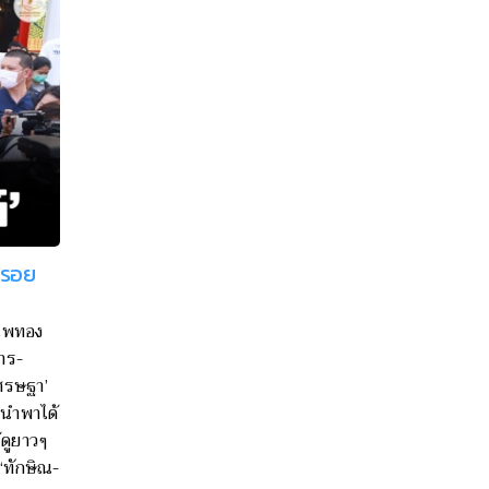
้ำรอย
แพทอง
าร-
ศรษฐา’
ะนำพาได้
้ดูยาวๆ
‘ทักษิณ-