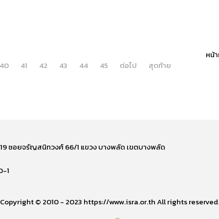
หน้า
40
41
42
43
44
45
ต่อไป
สุดท้าย
ี่ 219 ซอยจรัญสนิทวงศ์ 66/1 แขวง บางพลัด เขตบางพลัด
0-1
Copyright © 2010 - 2023 https://www.isra.or.th All rights reserved