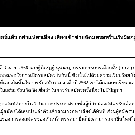
อร์แล้ว อย่าแห่หาเสียง เสี่ยงเข้าข่ายจัดมหรสพ​รื่นเริงผิด
ี่ 3 เม.ย. 2566 นายฐิติเชฏฐ์​ นุชนาฎ กรรมการ​การเลือกตั้ง​ (กกต.)​ 
กต.พอใจการเปิดรับสมัครในวันนี้​ ซึ่งเป็นไปด้วยความเรียบร้อย​ โ
ี่เคยเกิดขึ้นในการรับสมัคร ส.ส.เมื่อปี​ 2562 เราได้ถอดบทเรียน​ แ
นแต่ละจังหวัด​ จึงเชื่อว่าในการรับสมัครครั้งนี้จะไม่มีปัญหา
สมบัติ​ภายใน​ 7 วัน และประกาศรายชื่อผู้มีสิทธิลงสมัครรับเลือกต
้ผู้สมัครได้เลขประจำตัวแล้วสามารถหาเสียงได้ทันที​ ส่วนผู้สมัคร
รับรองการส่งสมัครของหัวหน้าพรรคมายื่นก็ยังสามารถมายื่นใหม่ได้