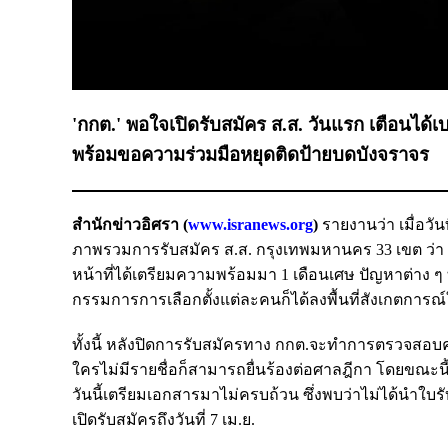
'กกต.' พอใจเปิดรับสมัคร ส.ส. วันแรก​ เตือนได้เบ
พร้อมขอความร่วมมือหยุดติดป้ายบดบังจราจร​
สำนักข่าวอิศรา (
www.isranews.org
)
รายงานว่า เมื่อวันท
ภาพรวมการรับสมัคร ส.ส. กรุงเทพมหานคร 33 เขต​ ว่า​ ก
หน้าที่ได้เตรียมความพร้อมมา 1 เดือนเศษ​ ปัญหาต่าง ๆ ท
กรรมการการเลือกตั้งแต่ละคนก็ได้ลงพื้นที่สังเกตการณ์​ใ
ทั้งนี้ หลังปิดการรับสมัครทาง กกต.จะทำการตรวจสอบ​คุณ
ใครไม่มีรายชื่อก็สามารถยื่นร้องต่อศาลฎีกา​ โดยขณะนี
วันนี้เตรียมเอกสารมาไม่ครบถ้วน​ ซึ่งพบว่าไม่ได้นำใบ
เปิดรับสมัครถึงวันที่​ 7 เม.ย.