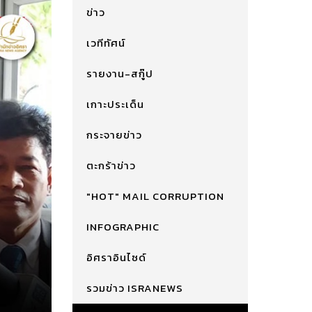
ข่าว
เวทีทัศน์
รายงาน-สกู๊ป
เกาะประเด็น
กระจายข่าว
ตะกร้าข่าว
"HOT" MAIL CORRUPTION
INFOGRAPHIC
อิศราอินไซด์
รวมข่าว ISRANEWS