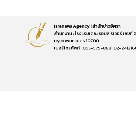
Isranews Agency | สำนักข่าวอิศรา
สำนักงาน : โรงแรมเดอะ รอยัล ริเวอร์ เลขท
กรุงเทพมหานคร 10700
เบอร์โทรศัพท์ : 095-575-8881,02-241316