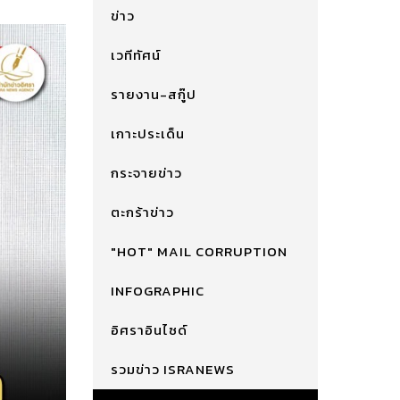
ข่าว
เวทีทัศน์
รายงาน-สกู๊ป
เกาะประเด็น
กระจายข่าว
ตะกร้าข่าว
"HOT" MAIL CORRUPTION
INFOGRAPHIC
อิศราอินไซด์
รวมข่าว ISRANEWS