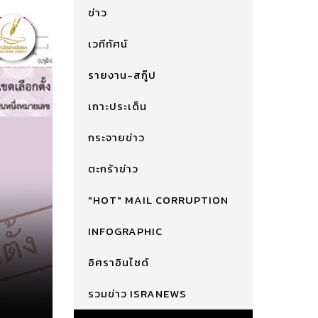
ข่าว
เวทีทัศน์
รายงาน-สกู๊ป
เกาะประเด็น
กระจายข่าว
ตะกร้าข่าว
"HOT" MAIL CORRUPTION
INFOGRAPHIC
อิศราอินไซด์
รวมข่าว ISRANEWS