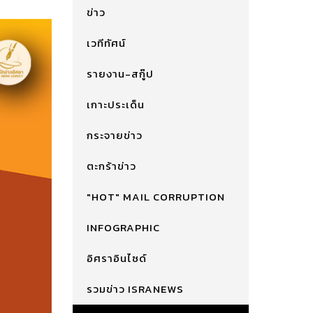
ข่าว
เวทีทัศน์
รายงาน-สกู๊ป
เกาะประเด็น
กระจายข่าว
ตะกร้าข่าว
"HOT" MAIL CORRUPTION
INFOGRAPHIC
อิศราอินไซด์
รวมข่าว ISRANEWS