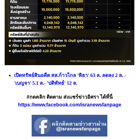
เปิดทรัพย์สินอดีต สส.ก้าวไกล 'พิธา' 63 ล. ลดลง 2 ล. -
'เบญจา' 5.1 ล.- 'ปดิพัทธ์' 12 ล.
#กดคลิก ติดตาม ส่งแชร์ข่าวอิศรา ได้ที่นี่
https://www.facebook.com/isranewsfanpage