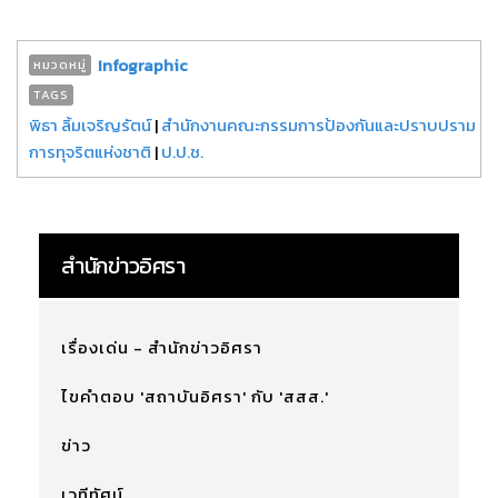
Infographic
หมวดหมู่
TAGS
พิธา ลิ้มเจริญรัตน์
|
สำนักงานคณะกรรมการป้องกันและปราบปราม
การทุจริตแห่งชาติ
|
ป.ป.ช.
สำนักข่าวอิศรา
เรื่องเด่น - สำนักข่าวอิศรา
ไขคำตอบ 'สถาบันอิศรา' กับ 'สสส.'
ข่าว
เวทีทัศน์