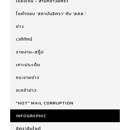
เรื่องเด่น - สำนักข่าวอิศรา
ไขคำตอบ 'สถาบันอิศรา' กับ 'สสส.'
ข่าว
เวทีทัศน์
รายงาน-สกู๊ป
เกาะประเด็น
กระจายข่าว
ตะกร้าข่าว
"HOT" MAIL CORRUPTION
INFOGRAPHIC
อิศราอินไซด์