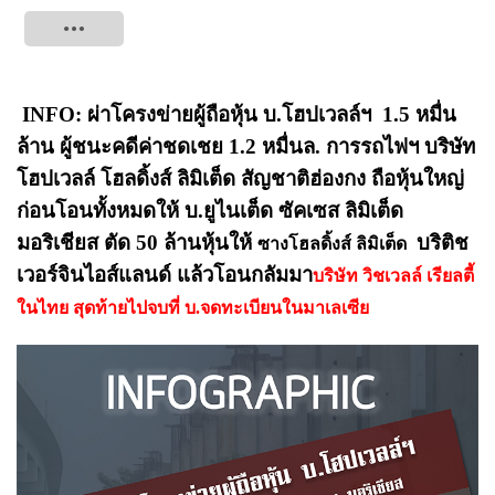
Tweet
INFO: ผ่าโครงข่ายผู้ถือหุ้น บ.โฮปเวลล์ฯ 1.5 หมื่น
ล้าน ผู้ชนะคดีค่าชดเชย 1.2 หมื่นล. การรถไฟฯ
บริษัท
โฮปเวลล์ โฮลดิ้งส์ ลิมิเต็ด สัญชาติฮ่องกง ถือหุ้นใหญ่
ก่อน
โอนทั้งหมดให้ บ.ยูไนเต็ด ซัคเซส ลิมิเต็ด
มอริเชียส ตัด 50 ล้านหุ้นให้
บริติช
ซางโฮลดิ้งส์ ลิมิเต็ด
เวอร์จินไอส์แลนด์ แล้วโอนกลัมมา
บริษัท วิชเวลล์ เรียลตี้
ในไทย สุดท้ายไปจบที่ บ.จดทะเบียนในมาเลเซีย