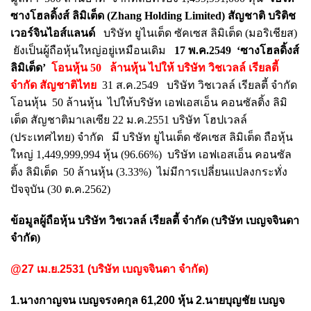
ซางโฮลดิ้งส์ ลิมิเต็ด (Zhang Holding
Limited) สัญชาติ บริติช
เวอร์จินไอส์แลนด์
บริษัท ยูไนเต็ด ซัคเซส ลิมิเต็ด (มอริเชียส)
ยังเป็นผู้ถือหุ้นใหญ่อยู่เหมือนเดิม
17 พ.ค.2549
‘ซางโฮลดิ้งส์
ลิมิเต็ด’
โอนหุ้น 50 ล้านหุ้น
ไปให้ บริษัท วิชเวลล์ เรียลตี้
จำกัด สัญชาติไทย
31 ส.ค.2549 บริษัท วิชเวลล์ เรียลตี้ จำกัด
โอนหุ้น 50 ล้านหุ้น ไปให้บริษัท เอฟเอสเอ็น คอนซัลติ้ง ลิมิ
เต็ด สัญชาติมาเลเซีย 22 ม.ค.2551 บริษัท โฮปเวลล์
(ประเทศไทย) จำกัด มี บริษัท ยูไนเต็ด ซัคเซส ลิมิเต็ด ถือหุ้น
ใหญ่ 1,449,999,994 หุ้น (96.66%) บริษัท เอฟเอสเอ็น คอนซัล
ติ้ง ลิมิเต็ด 50 ล้านหุ้น (3.33%) ไม่มีการเปลี่ยนแปลงกระทั่ง
ปัจจุบัน (30 ต.ค.2562)
ข้อมูลผู้ถือหุ้น บริษัท วิชเวลล์ เรียลตี้ จำกัด (บริษัท เบญจจินดา
จำกัด)
@27 เม.ย.2531 (บริษัท เบญจจินดา จำกัด)
1.นางกาญจน เบญจรงคกุล 61,200 หุ้น 2.นายบุญชัย เบญจ