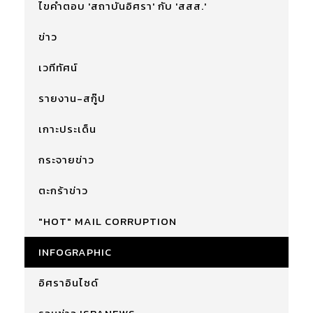
ไขคำตอบ 'สถาบันอิศรา' กับ 'สสส.'
ข่าว
เวทีทัศน์
รายงาน-สกู๊ป
เกาะประเด็น
กระจายข่าว
ตะกร้าข่าว
"HOT" MAIL CORRUPTION
INFOGRAPHIC
อิศราอินไซด์