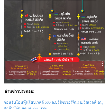
อ่านข่าวประกอบ:
ก่อนรับโอนหุ้นโฮปเวลล์ 500 ล.บริติชเวอร์จิน! บ.วิชเวลล์‘อนุ
ศักดิ์’ มีเงินสดแค่ 392 บาท